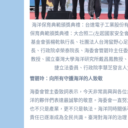
海洋保育典範頒獎典禮：台達電子工業股份有
保育典範頒獎典禮：大合照二(左起國家安全
基金會張楊乾執行長、社團法人台灣蠻野心足
長、行政院卓榮泰院長、海委會管碧玲主任委
教授、國立臺灣大學海洋研究所戴昌鳳教授、
捷立法委員、行政院李慧芝發言人
管碧玲：向所有守護海洋的人致敬
海委會管主委致詞表示，今天非常高興與各位
洋的夥伴們表達最誠摯的敬意。海委會一直努
也不只是產業，更不只是執法。海洋同時關係
責任已逐漸成為全民共識。臺灣對海洋的治理