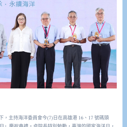
主持海洋委員會今(7)日在高雄港 16、17 號碼頭
洋日」慶祝典禮。卓院長特別勉勵，臺灣的國家海洋日，