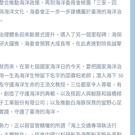
整合推動海洋政策，再到海洋委員會統籌「三安、四
與海洋文化，海委會正一步一步建構屬於臺灣的海洋治
。
治理體系迎來斷層式提升，邁入了另一個里程碑：海保
研大躍進、海委會預算大成長等，在此表達對院長誠摯
就而來，在第七屆國家海洋日的今天，要把國家海洋治
一生為海洋生物留下名字的邵廣昭老師；潛入海下 30
及守護海洋生命的王浩文教授。三位都是令人尊敬，有
，創造了守護海洋的典範。以及搭起人與鯨豚和諧橋樑
子工業股份有限公司；以及推動白海豚保育的蠻野心足
實踐，守護了臺灣的海洋。
勢力，正以假冒管轄權的所謂「海上交通專項執法行
，主權就在」，近來中國以科研船及海警船不斷升高對