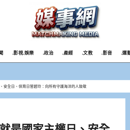
聞
.影視.娛樂
.政治
.產經
.文教
.影音
.運
、安全日、保育日管碧玲：向所有守護海洋的人致敬
就是國家主權日、安全