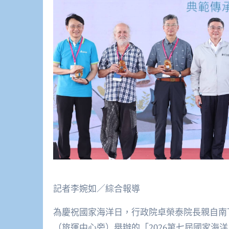
記者李婉如／綜合報導
為慶祝國家海洋日，行政院卓榮泰院長親自南下，
（旅運中心旁）舉辦的「2026第七屆國家海