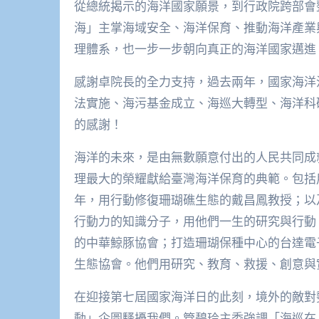
從總統揭示的海洋國家願景，到行政院跨部會
海」主掌海域安全、海洋保育、推動海洋產業
理體系，也一步一步朝向真正的海洋國家邁進
感謝卓院長的全力支持，過去兩年，國家海洋
法實施、海污基金成立、海巡大轉型、海洋科
的感謝！
海洋的未來，是由無數願意付出的人民共同成
理最大的榮耀獻給臺灣海洋保育的典範。包括用
年，用行動修復珊瑚礁生態的戴昌鳳教授；以
行動力的知識分子，用他們一生的研究與行動
的中華鯨豚協會；打造珊瑚保種中心的台達電
生態協會。他們用研究、教育、救援、創意與
在迎接第七屆國家海洋日的此刻，境外的敵對
動」企圖騷擾我們。管碧玲主委強調「海巡在