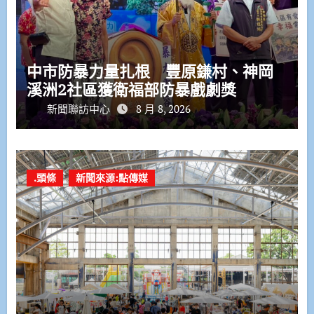
中市防暴力量扎根 豐原鎌村、神岡
溪洲2社區獲衛福部防暴戲劇獎
新聞聯訪中心
8 月 8, 2026
.頭條
新聞來源:點傳媒