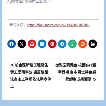
共同守護海洋野生動物。
新聞來源：
https://focusnews.com.tw/2026/06/705781/
文
前金區新建工程發生
從教室到舞台 校園Jazz新
章
勞工墜落事故 違反建築
秀登場 台中爵士特色課
法高市工務局依法勒令停
程師生成果豐碩
導
工
覽