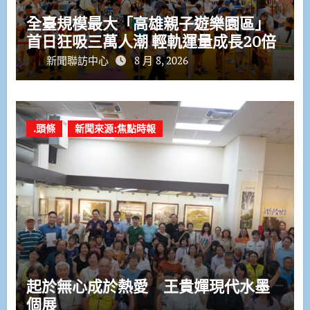
全臺規模最大「高雄親子遊樂園區」
首日狂吸三萬人潮 輕軌運量成長20倍
新聞聯訪中心
8 月 8, 2026
.頭條
新聞來源:焦點時報
起於無心成於熱愛 王貴嬋現代水墨
個展