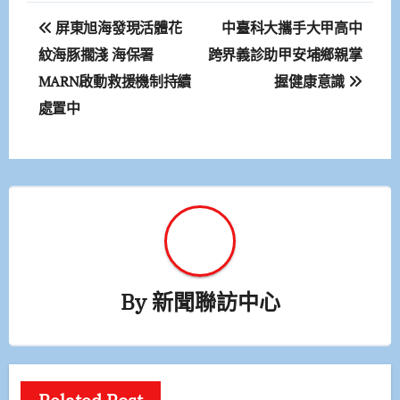
文
屏東旭海發現活體花
中臺科大攜手大甲高中
章
紋海豚擱淺 海保署
跨界義診助甲安埔鄉親掌
MARN啟動救援機制持續
握健康意識
導
處置中
覽
By
新聞聯訪中心