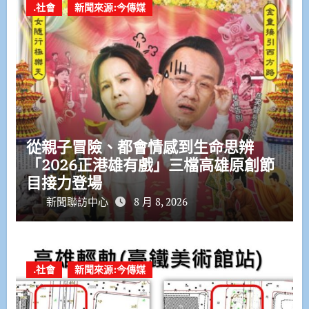
.社會
新聞來源:今傳媒
從親子冒險、都會情感到生命思辨
「2026正港雄有戲」三檔高雄原創節
目接力登場
新聞聯訪中心
8 月 8, 2026
.社會
新聞來源:今傳媒