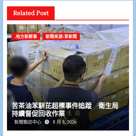
Related Post
.地方新鮮事
新聞來源:享新聞
苦茶油苯駢芘超標事件追蹤 衛生局
持續督促回收作業
新聞聯訪中心
8 月 8, 2026