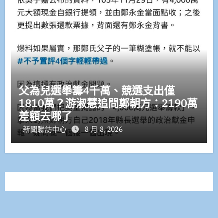
父為兒選舉籌4千萬、競選支出僅
1810萬？游淑慧追問鄭朝方：2190萬
差額去哪了
新聞聯訪中心
8 月 8, 2026