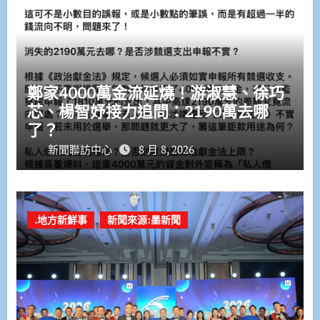
鄭家4000萬金流延燒！游淑慧、徐巧
芯、楊智妤接力追問：2190萬去哪
了？
新聞聯訪中心
8 月 8, 2026
.地方新鮮事
新聞來源:墨新聞