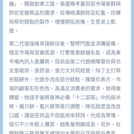
舖」，開啟創業之路。張復輝考量到菜市場客群與
附近宮廟祭品的需求，從傳統漢餅跨足紅龜、炊粿
與祭祀糕點的製作，慢慢開拓商機，生意漸上軌
道。
第二代張瑞峰承接餅店後，整修門面並添購設備，
穩定市場與宮廟客源，打響萬香餅舖名氣，成為東
市場內的人氣攤商。目前由第二代媳婦陳慧珍與兒
女張敬琮、張舒涵、張力文共同經營，除了主打祭
祀糕餅外，也逐步改良部分糕點。陳慧珍表示，市
場的顧客形形色色，為滿足消費者的需求，就得做
轉變，她接手後將敬神必備「十二菜碗」中的麻米
粩、雞只餅、鳳片糕等進行調整，降低甜度並改良
口感，讓這些供品不但能用來拜拜，也成為零嘴，
吸引不少年輕人購買，銷售量明顯成長。另外，在
麵粉酥三牲與豬羊裡增加大量的白芝麻提升香氣