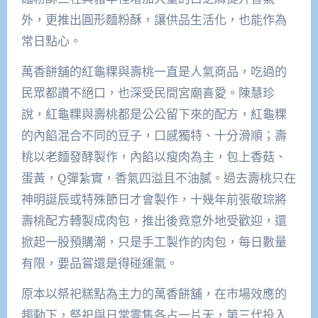
外，更推出圓形麵粉酥，讓供品生活化，也能作為
常日點心。
萬香餅舖的紅龜粿與壽桃一直是人氣商品，吃過的
民眾都讚不絕口，也深受民間宮廟喜愛。陳慧珍
說，紅龜粿與壽桃都是公公留下來的配方，紅龜粿
的內餡混合不同的豆子，口感獨特、十分滑順；壽
桃以老麵發酵製作，內餡以瘦肉為主，包上香菇、
蛋黃，Q彈紮實，香氣四溢且不油膩。過去壽桃只在
神明誕辰或特殊節日才會製作，十幾年前張敬琮將
壽桃配方轉製成肉包，推出後竟意外地受歡迎，還
掀起一股預購潮，只是手工製作的肉包，每日數量
有限，要品嘗還是得碰運氣。
原本以祭祀糕點為主力的萬香餅舖，在市場效應的
趨動下，祭祀與日常零售各占一片天，第三代投入