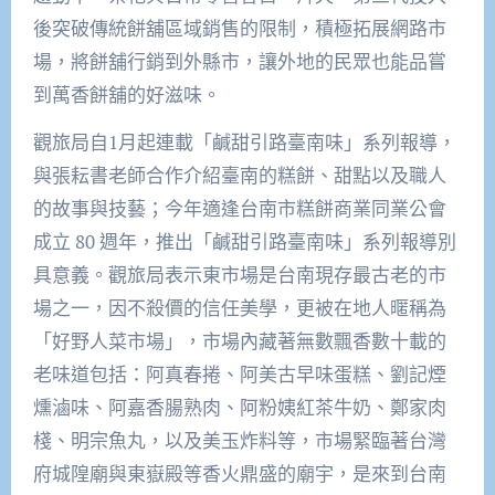
後突破傳統餅舖區域銷售的限制，積極拓展網路市
場，將餅舖行銷到外縣市，讓外地的民眾也能品嘗
到萬香餅舖的好滋味。
觀旅局自1月起連載「鹹甜引路臺南味」系列報導，
與張耘書老師合作介紹臺南的糕餅、甜點以及職人
的故事與技藝；今年適逢台南市糕餅商業同業公會
成立 80 週年，推出「鹹甜引路臺南味」系列報導別
具意義。觀旅局表示東市場是台南現存最古老的市
場之一，因不殺價的信任美學，更被在地人暱稱為
「好野人菜市場」，市場內藏著無數飄香數十載的
老味道包括：阿真春捲、阿美古早味蛋糕、劉記煙
燻滷味、阿嘉香腸熟肉、阿粉姨紅茶牛奶、鄭家肉
棧、明宗魚丸，以及美玉炸料等，市場緊臨著台灣
府城隍廟與東嶽殿等香火鼎盛的廟宇，是來到台南