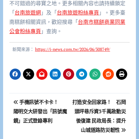
不可錯過的尋寶之地。更多相關內容也請持續鎖定
「
台南旅遊網
」及「
台南旅遊粉絲專頁
」。更多臺
南糕餅相關資訊，歡迎搜尋「
台南市糕餅商業同業
公會粉絲專頁
」查詢。
新聞來源：
https://i-news.com.tw/2026/06/308749/
文
手機訊號不卡卡！
打造安全回家路！ 石岡
章
陽明交大研發出「訊號魔
頭坪巷斥資3千萬啟動災
鏡」正式登錄專利
後復建 民政局長：提升
導
山城道路防災韌性
覽