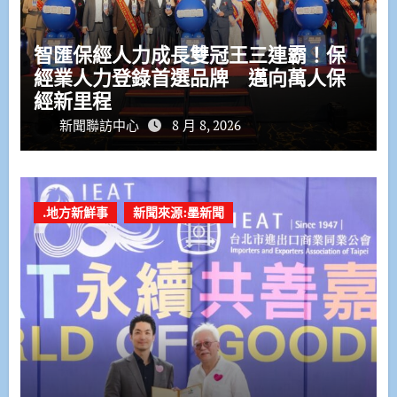
智匯保經人力成長雙冠王三連霸！保
經業人力登錄首選品牌 邁向萬人保
經新里程
新聞聯訪中心
8 月 8, 2026
.地方新鮮事
新聞來源:墨新聞