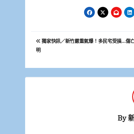
文
獨家快訊／新竹嚴重氣爆！多民宅受損…傷
章
明
導
覽
By