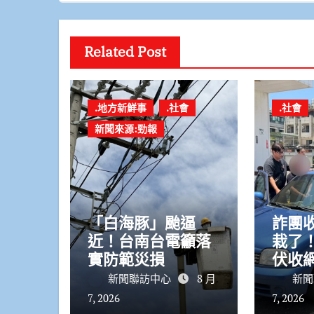
Related Post
.地方新鮮事
.社會
.社會
新聞來源:勁報
「白海豚」颱逼
詐團
近！台南台電籲落
栽了
實防範災損
伏收
揪出
新聞聯訪中心
8 月
新聞
7, 2026
7, 2026