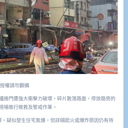
經授權請勿翻攝
鐵捲門遭強大衝擊力破壞，碎片散落路面，停放路旁的
現場進行搜救及警戒作業。
一帶，疑似發生住宅氣爆，但詳細起火或爆炸原因仍有待