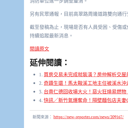
消防單位進一步調查釐清。
另有民眾通報，目前高翠路周邊道路雙向通行
截至發稿為止，現場是否有人員受困、受傷或
持續追蹤最新消息。
閱讀原文
延伸閱讀：
1.
買房交易未完成就裝潢？房仲解析交屋
2.
奇蹟生還！馬太鞍溪工地主任被溪水沖
3.
台南仁德回收場大火！惡火狂燒易燃物
4.
快訊／新竹氣爆奪命！隔壁麵包店夫妻O
新聞來源：
https://new-reporter.com/news/209167/