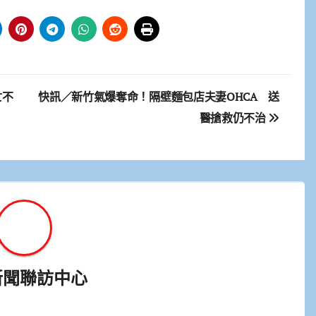
亡不
快訊／新竹氣爆奪命！隔壁麵包店夫妻OHCA 送
醫搶救仍不治
新聞聯訪中心