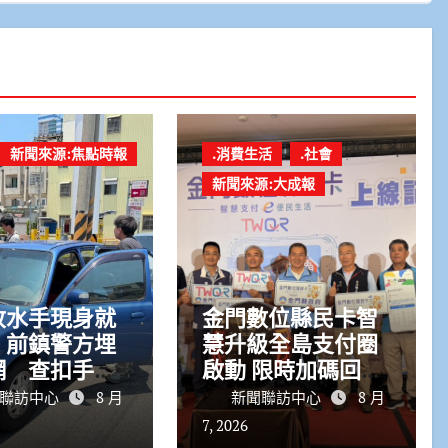
新聞來源:焦點時報
.消費生活
.社會
新聞來源:大成報
收水手現身就
金門數位縣民卡智
！前鎮警方埋
慧升級全島支付圈
網 查扣手機
啟動 限時加碼回饋
幕後黑手
開跑
聯訪中心
8 月
新聞聯訪中心
8 月
7, 2026