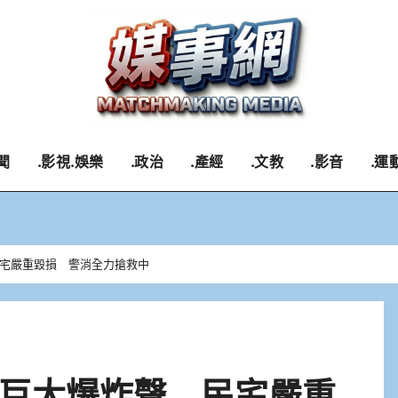
聞
.影視.娛樂
.政治
.產經
.文教
.影音
.運
宅嚴重毀損 警消全力搶救中
巨大爆炸聲 民宅嚴重