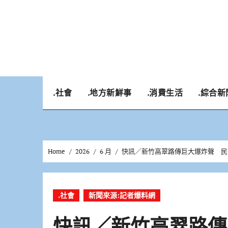
Skip
to
content
.社會
.地方新鮮事
.消費生活
.綜合新
Home
2026
6 月
快訊／新竹高翠路傳巨大爆炸聲 民
.社會
新聞來源:記者爆料網
快訊／新竹高翠路傳