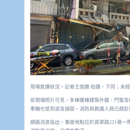
現場氣爆狀況。記者王俊勝 拍攝，下同；未
從現場照片可見，多棟連棟建築外牆、門窗及
車輛也受到波及損毀。消防與救護人員已趕赴
網路消息指出，事故地點位於高翠路221巷