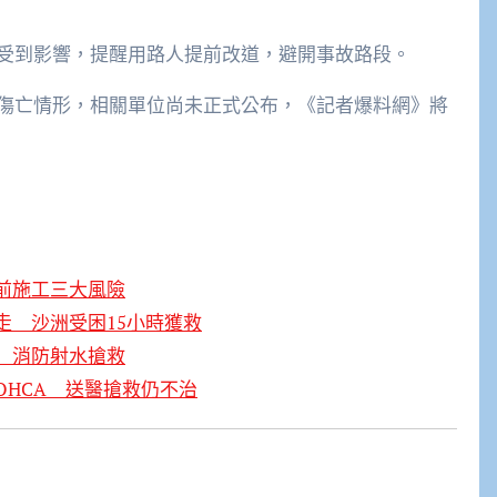
受到影響，提醒用路人提前改道，避開事故路段。
傷亡情形，相關單位尚未正式公布，《記者爆料網》將
前施工三大風險
走 沙洲受困15小時獲救
 消防射水搶救
HCA 送醫搶救仍不治