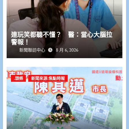
連玩笑都聽不懂？ 醫：當心大腦拉
警報！
新聞聯訪中心
8 月 6, 2026
.頭條
新聞來源:焦點時報