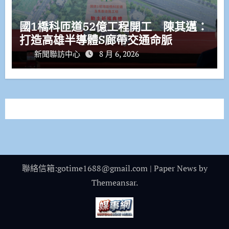
國1橋科匝道52億工程開工 陳其邁：
打造高雄半導體S廊帶交通命脈
新聞聯訪中心
8 月 6, 2026
聯絡信箱:gotime1688@gmail.com
|
Paper News
by
Themeansar
.