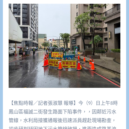
【焦點時報／記者張淑慧 報導】今（9）日上午8時
鳳山區福誠二街發生路面下陷事件，，因鄰近污水
管線，水利局接獲通報後迅速派員趕赴現場勘查，
初步研判疑因地下污水管線破損，進而造成路基流