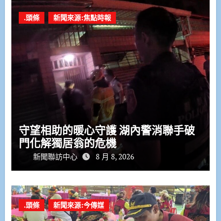
.頭條
新聞來源:焦點時報
守望相助的暖心守護 湖內警消聯手破
門化解獨居翁的危機
新聞聯訪中心
8 月 8, 2026
.頭條
新聞來源:今傳媒