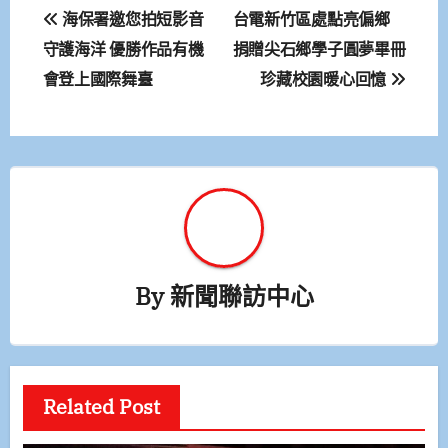
文
海保署邀您拍短影音
台電新竹區處點亮偏鄉
章
守護海洋 優勝作品有機
捐贈尖石鄉學子圓夢畢冊
會登上國際舞臺
珍藏校園暖心回憶
導
覽
By
新聞聯訪中心
Related Post