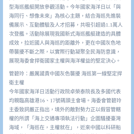
型海巡艦艇開放參觀活動。今年國家海洋日以「與
海同行、想像未來」為核心主題，結合海巡先進裝
備展示、互動體驗及人才招募，共吸引超過1.1萬人
次登艦。活動除展現我國新式海巡艦艇建造的具體
成效，拉近國人與海巡的距離外，更在中國灰色地
帶襲擾不斷之際，以實際行動凝聚全民海防意識，
展現海委會捍衛國家主權與海洋權益的堅定決心。
管碧玲：嚴厲譴責中國灰色襲擾 海巡第一線堅定捍
衛主權
今年國家海洋日活動行政院卓榮泰院長及多國代表
均親臨高雄港16、17號碼頭主會場。海委會管碧玲
主委致詞嚴正指出，境外的敵對勢力正以假冒管轄
權的所謂「海上交通專項執法行動」企圖騷擾臺灣
海域，「海巡在，主權就在」，近來中國以科研船