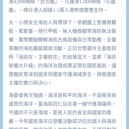
港4,000噸級「台北艦」、花蓮港1,000噸級「花蓮
艦」，總計湧入超過1.1萬人潮熱情響應支持。
大、小朋友在海巡人員帶領下，參觀艦上警備救難
艇、駕駛臺、飛行甲板、無人機模擬等海巡執法裝
備，實際體驗瞭解海巡先進設備與日常勤務，全臺
串聯的海巡艦艇開放活動，正扣合管碧玲主委致詞
時「海巡在，主權就在」的政策宣示，並將「海巡
裝備大升級」的海洋治理成果呈現在國民面前，讓
登艦民眾深刻感受到國家守護海域安全、捍衛國家
主權的實力與決心。
海委會再次強調，海洋是和平的海洋，不是衝突與
威脅的海洋。當海巡同仁站在第一線守護海疆時，
守護的不只是海域，更是人民的安全與國家的尊
嚴。今年國家海洋日登艦活動成功拉近國人與海巡