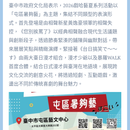
臺中市政府文化局表示，2026戲哈藝夏系列活動以
「屯區暑夠藝」為主題，集結不同類型的表演形
式。首先登場是由相聲新星黃逸豪領軍的相聲失
控，《您別挨罵了》以經典相聲融合現代生活議題
與創新段子，透過節奏緊湊的鋪陳與幽默對話，帶
來層層笑點與精緻演繹。緊接著《台日搞笑で～～
す》由兩大臺日漫才組合，漫才少爺以及暴羅WALK
首度合體，結合日式漫才與臺灣在地語境，展現跨
文化交流的創意火花，將透過短劇、互動遊戲，激
盪出不同於傳統喜劇的舞台魅力。