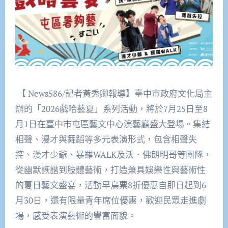
【 News586/記者黃秀卿報導】臺中市政府文化局主
辦的「2026戲哈藝夏」系列活動，將於7月25日至8
月1日在臺中市屯區藝文中心演藝廳盛大登場。集結
相聲、漫才與舞蹈等多元表演形式，包含相聲失
控、漫才少爺、暴羅WALK及沃．佛朗明哥等團隊，
從幽默詼諧到肢體藝術，打造兼具娛樂性與藝術性
的夏日藝文盛宴，活動早鳥票8折優惠自即日起到6
月30日，還有限量青年席位優惠，歡迎民眾走進劇
場，感受表演藝術的豐富面貌。