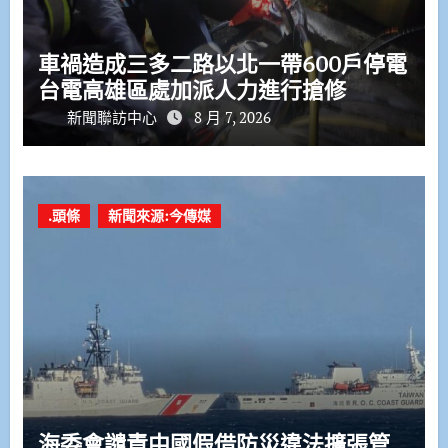
車禍造成三多二路以北一帶600戶停電
台電高雄區處加派人力進行搶修
新聞聯訪中心
8 月 7, 2026
.頭條
新聞來源:今傳媒
海委會譴責中國假借防災違法擴張管