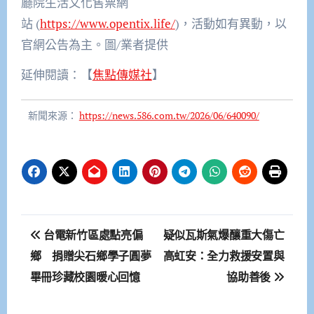
廳院生活文化售票網
站 (
https://www.opentix.life/
)，活動如有異動，以
官網公告為主。圖/業者提供
延伸閱讀：【
焦點傳媒社
】
新聞來源：
https://news.586.com.tw/2026/06/640090/
文
台電新竹區處點亮偏
疑似瓦斯氣爆釀重大傷亡
章
鄉 捐贈尖石鄉學子圓夢
高虹安：全力救援安置與
畢冊珍藏校園暖心回憶
協助善後
導
覽