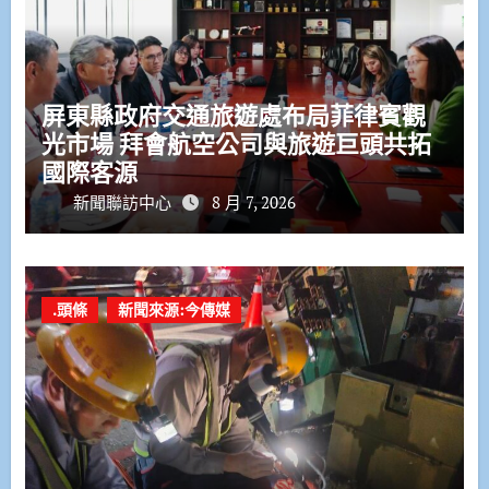
屏東縣政府交通旅遊處布局菲律賓觀
光市場 拜會航空公司與旅遊巨頭共拓
國際客源
新聞聯訪中心
8 月 7, 2026
.頭條
新聞來源:今傳媒