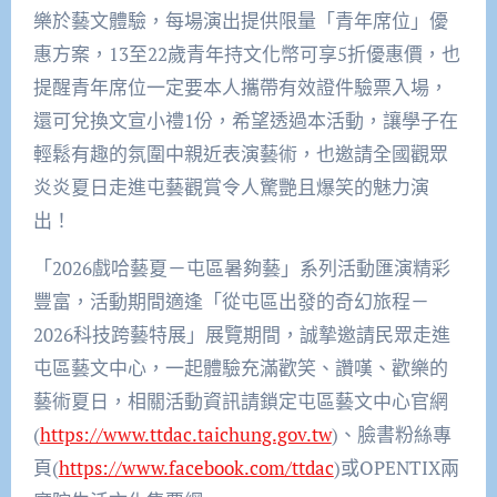
樂於藝文體驗，每場演出提供限量「青年席位」優
惠方案，13至22歲青年持文化幣可享5折優惠價，也
提醒青年席位一定要本人攜帶有效證件驗票入場，
還可兌換文宣小禮1份，希望透過本活動，讓學子在
輕鬆有趣的氛圍中親近表演藝術，也邀請全國觀眾
炎炎夏日走進屯藝觀賞令人驚艷且爆笑的魅力演
出！
「2026戲哈藝夏－屯區暑夠藝」系列活動匯演精彩
豐富，活動期間適逢「從屯區出發的奇幻旅程－
2026科技跨藝特展」展覽期間，誠摯邀請民眾走進
屯區藝文中心，一起體驗充滿歡笑、讚嘆、歡樂的
藝術夏日，相關活動資訊請鎖定屯區藝文中心官網
(
https://www.ttdac.taichung.gov.tw
)、臉書粉絲專
頁(
https://www.facebook.com/ttdac
)或OPENTIX兩