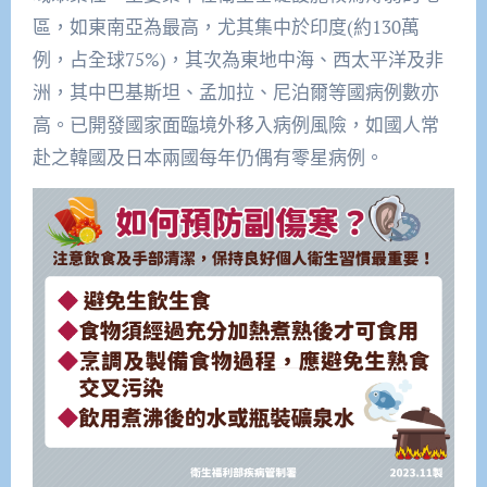
區，如東南亞為最高，尤其集中於印度(約130萬
例，占全球75%)，其次為東地中海、西太平洋及非
洲，其中巴基斯坦、孟加拉、尼泊爾等國病例數亦
高。已開發國家面臨境外移入病例風險，如國人常
赴之韓國及日本兩國每年仍偶有零星病例。