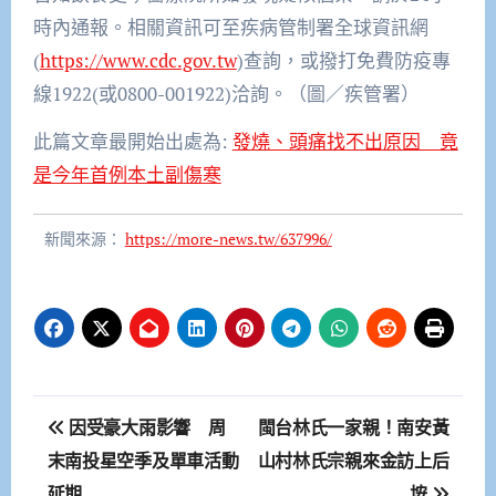
時內通報。相關資訊可至疾病管制署全球資訊網
(
https://www.cdc.gov.tw
)查詢，或撥打免費防疫專
線1922(或0800-001922)洽詢。（圖／疾管署）
此篇文章最開始出處為:
發燒、頭痛找不出原因 竟
是今年首例本土副傷寒
新聞來源：
https://more-news.tw/637996/
文
因受豪大雨影響 周
閩台林氏一家親！南安黃
章
末南投星空季及單車活動
山村林氏宗親來金訪上后
延期
垵