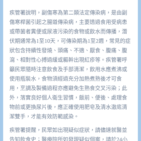
疾管署說明，副傷寒為第二類法定傳染病，是由副
傷寒桿菌引起之腸道傳染病，主要透過食用受病患
或帶菌者糞便或尿液污染的食物或飲水而傳播，潛
伏期通常為1至10天，可傳染期為1至2週，常見的症
狀包含持續性發燒、頭痛、不適、厭食、腹痛、腹
瀉、相對性心搏過緩或軀幹出現紅疹等。疾管署呼
籲民眾隨時注意飲食及手部清潔，飲用水應煮沸或
使用瓶裝水，食物須經過充分加熱煮熟後才可食
用，烹調及製備過程亦應避免生熟食交叉污染；此
外，落實良好個人衛生習慣，飯前、便後、處理食
物前或更換尿片後，應正確使用肥皂及清水澈底清
潔雙手，才能有效防範感染。
疾管署提醒，民眾如出現疑似症狀，請儘速就醫並
告知飲食史；醫療院所如發現疑似個案，請於24小