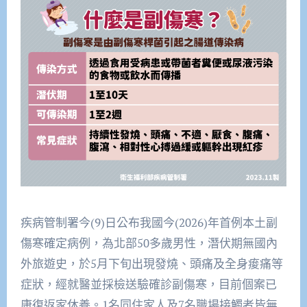
疾病管制署今(9)日公布我國今(2026)年首例本土副
傷寒確定病例，為北部50多歲男性，潛伏期無國內
外旅遊史，於5月下旬出現發燒、頭痛及全身痠痛等
症狀，經就醫並採檢送驗確診副傷寒，目前個案已
康復返家休養。1名同住家人及7名職場接觸者皆無