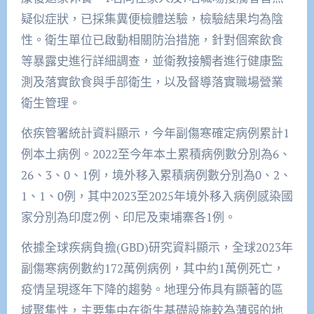
疑似症狀，已採集糞便檢體送驗，檢驗結果均為陰
性。衛生單位已啟動相關防治措施，針對個案飲食
等暴露史進行詳細調查，並衛教接觸者進行健康監
測及落實飲食與手部衛生，以及督導落實職場營業
衛生管理。
依疾管署統計資料顯示，今年副傷寒確定病例累計1
例本土病例。2022至今年本土累積病例數分別為6、
26、3、0、1例，境外移入累積病例數分別為0、2、
1、1、0例，其中2023至2025年境外移入病例感染國
家分別為印度2例、印尼及柬埔寨各1例。
依據全球疾病負擔(GBD)研究資料顯示，全球2023年
副傷寒病例數約172萬例病例，其中約1萬例死亡，
疫情呈現逐年下降的趨勢。地理分佈具有顯著的區
域聚集性，主要集中在衛生基礎設施較為薄弱的地