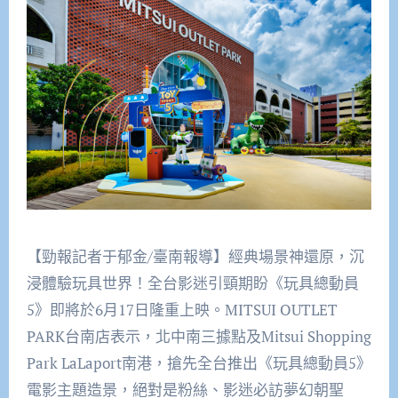
【勁報記者于郁金/臺南報導】經典場景神還原，沉
浸體驗玩具世界！全台影迷引頸期盼《玩具總動員
5》即將於6月17日隆重上映。MITSUI OUTLET
PARK台南店表示，北中南三據點及Mitsui Shopping
Park LaLaport南港，搶先全台推出《玩具總動員5》
電影主題造景，絕對是粉絲、影迷必訪夢幻朝聖