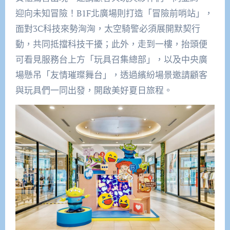
迎向未知冒險！B1F北廣場則打造「冒險前哨站」，
面對3C科技來勢洶洶，太空騎警必須展開默契行
動，共同抵擋科技干擾；此外，走到一樓，抬頭便
可看見服務台上方「玩具召集總部」，以及中央廣
場懸吊「友情璀璨舞台」，透過繽紛場景邀請顧客
與玩具們一同出發，開啟美好夏日旅程。