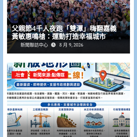
父親節4千人夜跑「雙潭」嗨翻嘉義
黃敏惠鳴槍：運動打造幸福城市
新聞聯訪中心
8 月 9, 2026
.社會
新聞來源:點傳媒