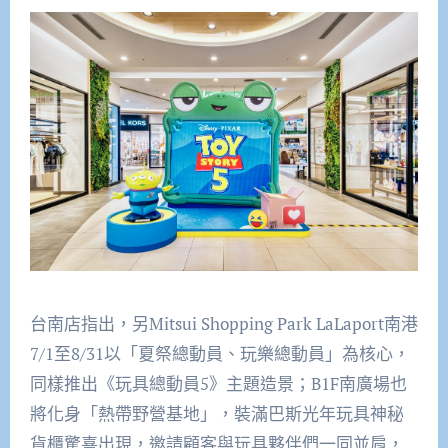
台南店指出，另Mitsui Shopping Park LaLaport南港
7/1至8/31以「夏祭總動員、玩樂總動員」為核心，
同樣推出《玩具總動員5》主題造景；B1F南廣場也
將化身「熱帶野營基地」，裝滿巴斯光年玩具神秘
貨櫃驚喜出現，邀請顧客與玩具夥伴們一同並肩，