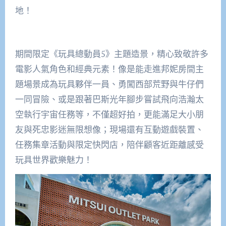
地！
期間限定《玩具總動員5》主題造景，精心致敬許多
電影人氣角色和經典元素！像是能走進邦妮房間主
題場景成為玩具夥伴一員、勇闖西部荒野與牛仔們
一同冒險、或是跟著巴斯光年腳步嘗試飛向浩瀚太
空執行宇宙任務等，不僅超好拍，更能滿足大小朋
友與死忠影迷無限想像；現場還有互動遊戲裝置、
任務集章活動與限定快閃店，陪伴顧客近距離感受
玩具世界歡樂魅力！