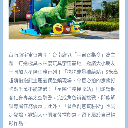
台南店宇宙召集令：台南店以「宇宙召集令」為主
題，打造極具未來感玩具宇宙基地，邀請大小朋友
一同加入星際任務行列！「抱抱能量補給站」5米高
超萌抱抱龍主題氣偶坐鎮現場，今夏必拍的療癒打
卡點千萬不能錯過！「星際任務接收站」則邀請顧
客化身專業太空騎警，完成角色辨識挑戰，即能解
鎖專屬任務優惠；此外，「著色創意實驗所」也同
步登場，歡迎大小朋友發揮創意，留下屬於自己精
彩作品。