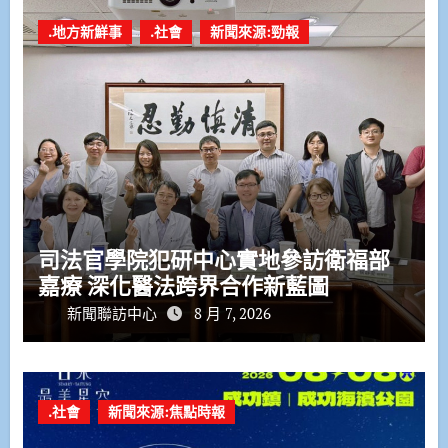
.地方新鮮事
.社會
新聞來源:勁報
司法官學院犯研中心實地參訪衛福部
嘉療 深化醫法跨界合作新藍圖
新聞聯訪中心
8 月 7, 2026
.社會
新聞來源:焦點時報