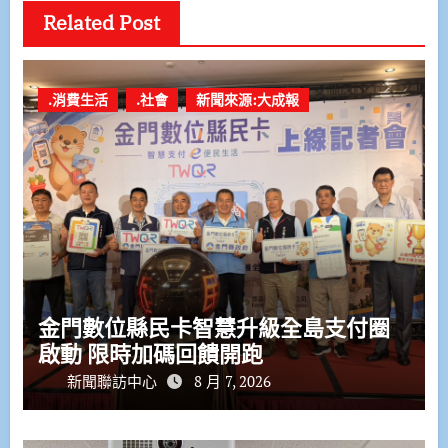
Related Post
.消費生活
.社會
新聞來源:大成報
金門數位縣民卡智慧升級全島支付圈
啟動 限時加碼回饋開跑
新聞聯訪中心
8 月 7, 2026