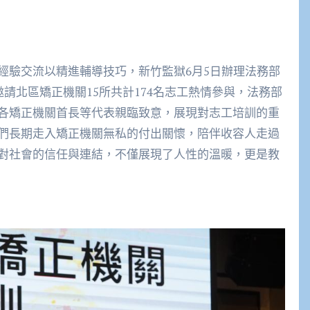
經驗交流以精進輔導技巧，新竹監獄6月5日辦理法務部
邀請北區矯正機關15所共計174名志工熱情參與，法務部
各矯正機關首長等代表親臨致意，展現對志工培訓的重
們長期走入矯正機關無私的付出關懷，陪伴收容人走過
對社會的信任與連結，不僅展現了人性的溫暖，更是教