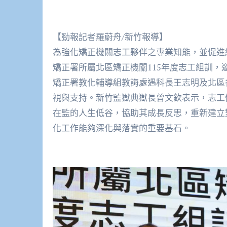
【勁報記者羅蔚舟/新竹報導】
為強化矯正機關志工夥伴之專業知能，並促進
矯正署所屬北區矯正機關115年度志工組訓，
矯正署教化輔導組教誨處遇科長王志明及北區
視與支持。新竹監獄典獄長曾文欽表示，志工
在監的人生低谷，協助其成長反思，重新建立
化工作能夠深化與落實的重要基石。