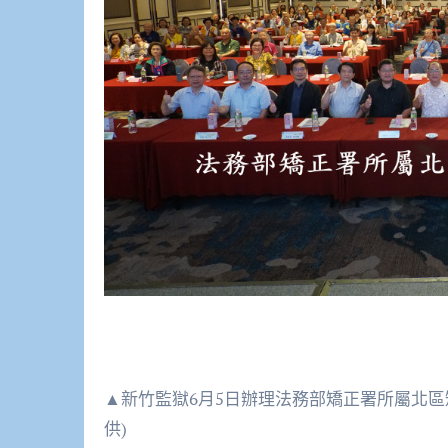
▲新竹監獄6月5日辦理法務部矯正署所屬北區
供)