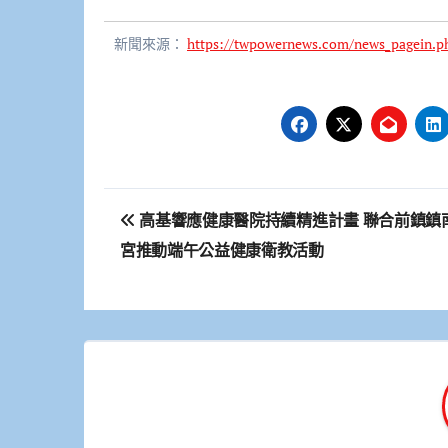
新聞來源：
https://twpowernews.com/news_pagein.p
文
高基響應健康醫院持續精進計畫 聯合前鎮鎮
章
宮推動端午公益健康衛教活動
導
覽