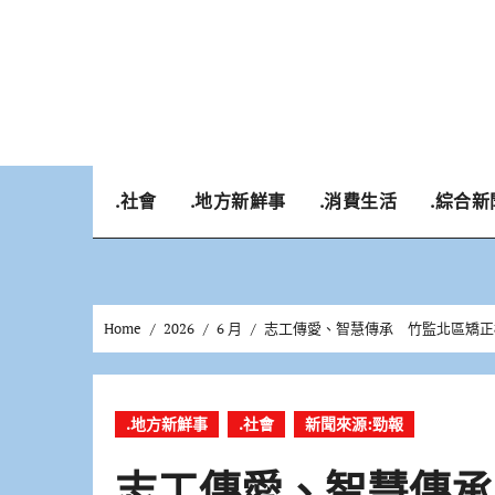
Skip
to
content
.社會
.地方新鮮事
.消費生活
.綜合新
Home
2026
6 月
志工傳愛、智慧傳承 竹監北區矯正
.地方新鮮事
.社會
新聞來源:勁報
志工傳愛、智慧傳承