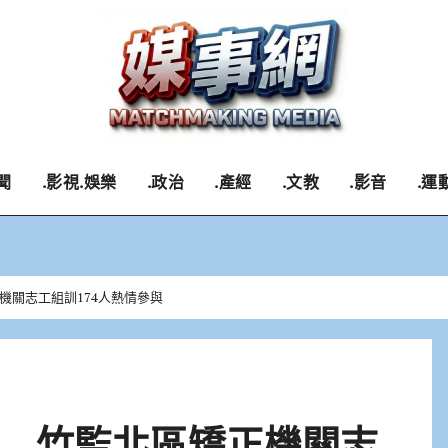
聞
.影視.娛樂
.政治
.產經
.文教
.影音
.運
機關志工組訓174人熱情參與
 竹監北區矯正機關志