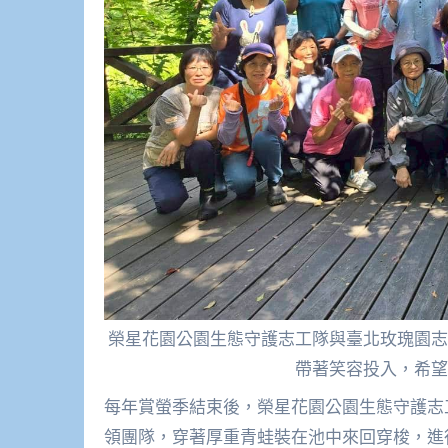
榮星花園公園生態守護志工隊與臺北玫瑰園志
帶著笑容投入，希望
每年賞螢季結束後，榮星花園公園生態守護志
領團隊，穿著厚重青蛙裝在池中來回穿梭，進