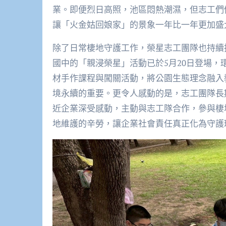
業。即便烈日高照，池區悶熱潮濕，但志工們
讓「火金姑回娘家」的景象一年比一年更加盛
除了日常棲地守護工作，榮星志工團隊也持續
國中的「親浸榮星」活動已於5月20日登場
材手作課程與闖關活動，將公園生態理念融入
境永續的重要。更令人感動的是，志工團隊長
近企業深受感動，主動與志工隊合作，參與棲
地維護的辛勞，讓企業社會責任真正化為守護