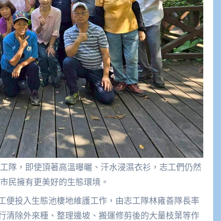
工隊，即使頂著高溫曝曬、汗水浸濕衣衫，志工們仍然
市民擁有更美好的生態環境。
工便投入生態池棲地維護工作，由志工隊林雍善隊長率
行清除外來種、整理邊坡、搬運修剪後的大量枝葉等作