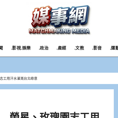
聞
.影視.娛樂
.政治
.產經
.文教
.影音
.運
志工用汗水灌溉台北綠意
 榮星、玫瑰園志工用