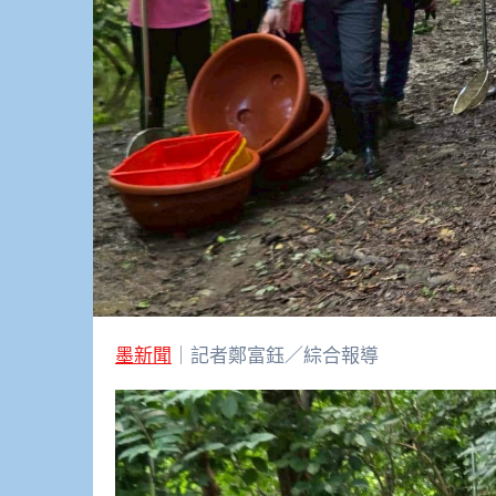
墨新聞
｜記者鄭富鈺／綜合報導