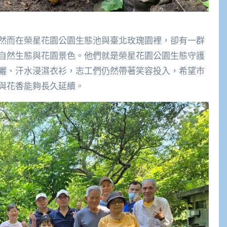
然而在榮星花園公園生態池與臺北玫瑰園裡，卻有一群
自然生態與花園景色。他們就是榮星花園公園生態守護
曬、汗水浸濕衣衫，志工們仍然帶著笑容投入，希望市
與花香能夠長久延續。