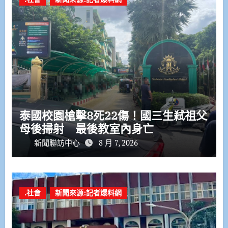
泰國校園槍擊8死22傷！國三生弒祖父
母後掃射 最後教室內身亡
新聞聯訪中心
8 月 7, 2026
.社會
新聞來源:記者爆料網