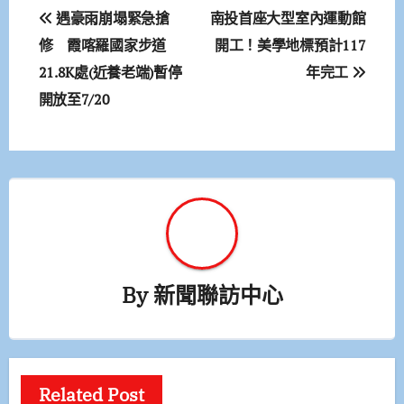
文
遇豪雨崩塌緊急搶
南投首座大型室內運動館
章
修 霞喀羅國家步道
開工！美學地標預計117
21.8K處(近養老端)暫停
年完工
導
開放至7/20
覽
By
新聞聯訪中心
Related Post