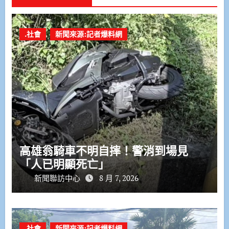
.社會
新聞來源:記者爆料網
高雄翁騎車不明自摔！警消到場見
「人已明顯死亡」
新聞聯訪中心
8 月 7, 2026
.社會
新聞來源:記者爆料網