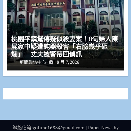
桃園平鎮驚傳疑似殺妻案！8旬婦人陳
屍家中疑遭鈍器殺害「右臉幾乎砸
爛」 丈夫被警帶回偵訊
新聞聯訪中心
8 月 7, 2026
聯絡信箱:gotime1688@gmail.com
|
Paper News
by