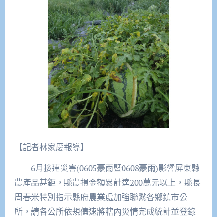
【記者林家慶報導】
6月接連災害(0605豪雨暨0608豪雨)影響屏東縣
農產品甚鉅，縣農損金額累計達200萬元以上，縣長
周春米特別指示縣府農業處加強聯繫各鄉鎮市公
所，請各公所依規儘速將轄內災情完成統計並登錄