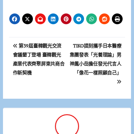
文
第39屆臺韓觀光交流
TIKO提刻攜手日本醫療
章
會議墾丁登場 臺韓觀光
集團發表「光養理論」男
產業代表齊聚屏東共商合
神鳳小岳擔任發光代言人
導
作新契機
「像花一樣照顧自己」
覽