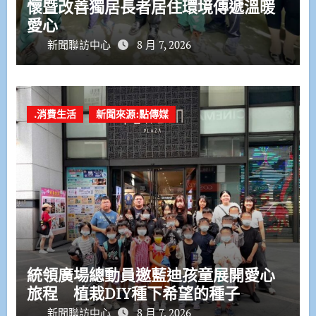
懷暨改善獨居長者居住環境傳遞溫暖
愛心
新聞聯訪中心
8 月 7, 2026
.消費生活
新聞來源:點傳媒
統領廣場總動員邀藍迪孩童展開愛心
旅程 植栽DIY種下希望的種子
新聞聯訪中心
8 月 7, 2026