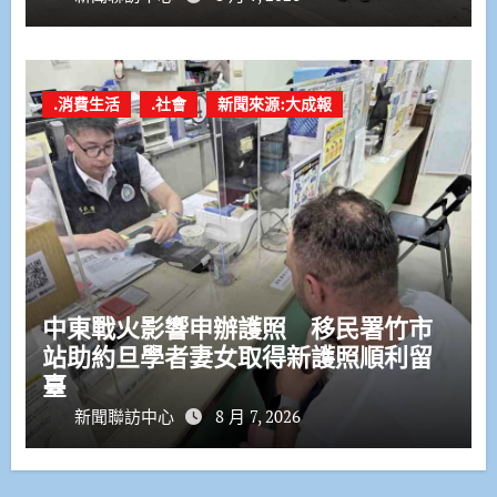
.消費生活
.社會
新聞來源:大成報
中東戰火影響申辦護照 移民署竹市
站助約旦學者妻女取得新護照順利留
臺
新聞聯訪中心
8 月 7, 2026