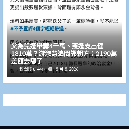
父為兒選舉籌4千萬、競選支出僅
1810萬？游淑慧追問鄭朝方：2190萬
差額去哪了
新聞聯訪中心
8 月 8, 2026