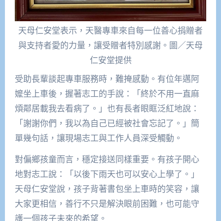
天母仁安堂表示，天醫專車來自每一位善心捐贈者
與支持者愛的力量，讓受贈者特別感謝。圖／天母
仁安堂提供
受助長輩談起專車服務時，難掩感動。有位年邁阿
嬤坐上車後，握著志工的手說：「終於不用一直麻
煩鄰居載我去看病了。」也有長者眼眶泛紅地說：
「謝謝你們，我以為自己已經被社會忘記了。」簡
單幾句話，讓現場志工與工作人員深受觸動。
對偏鄉孩童而言，穩定接送同樣重要。有孩子開心
地對志工說：「以後下雨天也可以安心上學了。」
天母仁安堂說，孩子背著書包坐上車時的笑容，讓
大家更相信，善行不只是解決眼前困難，也可能守
護一個孩子未來的希望。