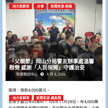
.地方新鮮事
.社會
新聞來源:勁報
「父親節」岡山分局警友辦事處溫馨
慰勞 感謝「人民保姆」守護治安
新聞聯訪中心
8 月 8, 2026
.地方新鮮事
新聞來源:墨新聞