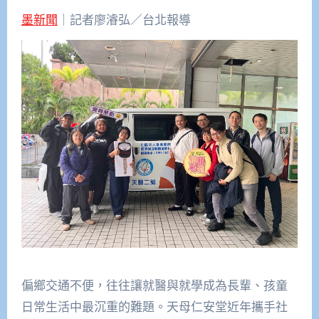
墨新聞
｜記者廖濬弘／台北報導
偏鄉交通不便，往往讓就醫與就學成為長輩、孩童
日常生活中最沉重的難題。天母仁安堂近年攜手社