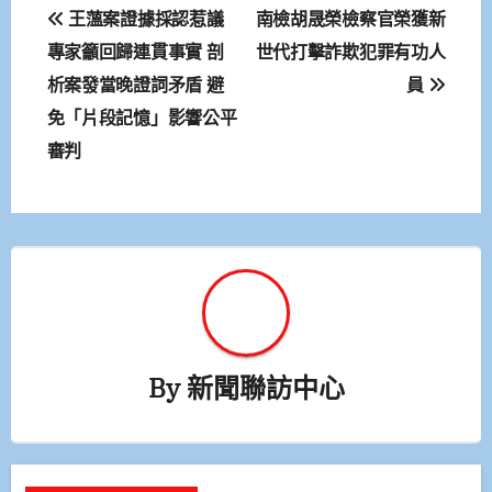
文
王薀案證據採認惹議
南檢胡晟榮檢察官榮獲新
章
專家籲回歸連貫事實 剖
世代打擊詐欺犯罪有功人
析案發當晚證詞矛盾 避
員
導
免「片段記憶」影響公平
覽
審判
By
新聞聯訪中心