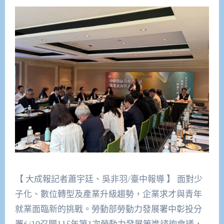
【 大成報記者蕭宇廷、吳非羽/臺中報導 】 面對少
子化、數位轉型及產業升級趨勢，企業求才與青年
就業面臨新的挑戰。勞動部勞動力發展署中彰投分
署6/10召開115年第1次勞動力發展策進諮詢會議，