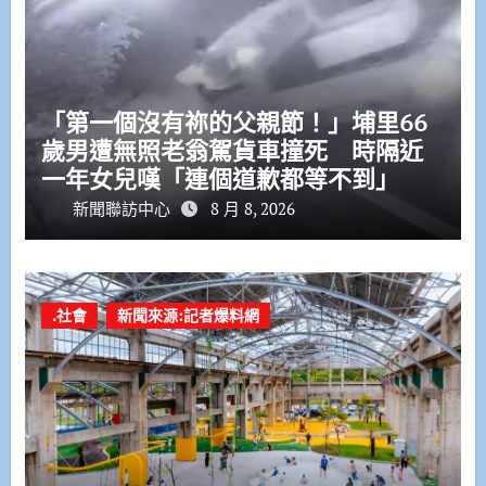
「第一個沒有祢的父親節！」埔里66
歲男遭無照老翁駕貨車撞死 時隔近
一年女兒嘆「連個道歉都等不到」
新聞聯訪中心
8 月 8, 2026
.社會
新聞來源:記者爆料網