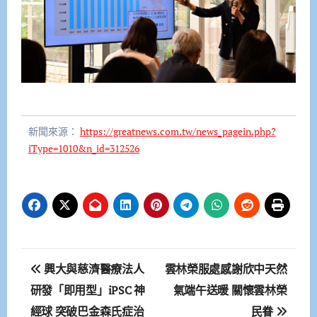
新聞來源：
https://greatnews.com.tw/news_pagein.php?
iType=1010&n_id=312526
文
興大與慈濟醫療法人
雲林榮服處感謝欣中天然
章
研發「即用型」iPSC 神
氣端午送暖 關懷雲林榮
經球 突破巴金森氏症治
民眷