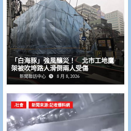
「白海豚」強風釀災！ 北市工地鷹
架被吹垮路人滑倒兩人受傷
新聞聯訪中心
8 月 8, 2026
.社會
新聞來源:記者爆料網