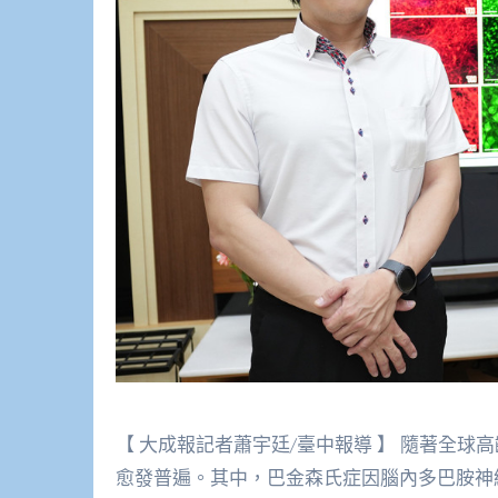
【 大成報記者蕭宇廷/臺中報導 】 隨著全
愈發普遍。其中，巴金森氏症因腦內多巴胺神