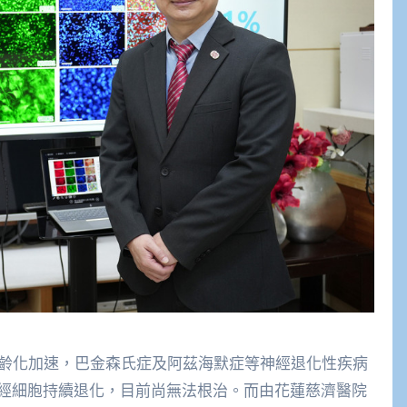
球高齡化加速，巴金森氏症及阿茲海默症等神經退化性疾病
經細胞持續退化，目前尚無法根治。而由花蓮慈濟醫院