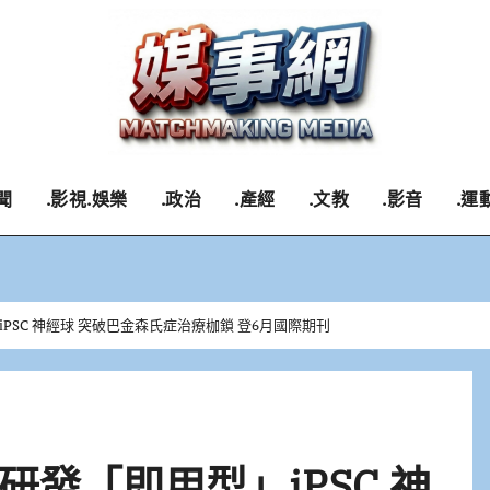
聞
.影視.娛樂
.政治
.產經
.文教
.影音
.運
PSC 神經球 突破巴金森氏症治療枷鎖 登6月國際期刊
發「即用型」iPSC 神