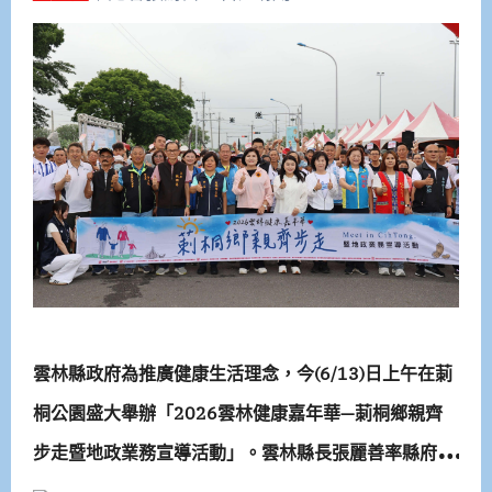
雲林縣政府為推廣健康生活理念，今(6/13)日上午在莿
桐公園盛大舉辦「2026雲林健康嘉年華—莿桐鄉親齊
步走暨地政業務宣導活動」。雲林縣長張麗善率縣府地