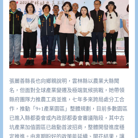
張麗善縣長也向鄉親說明，雲林縣以農業大縣聞
名，但面對全球產業變遷及極端氣候挑戰，她帶領
縣府團隊力推農工商並進，七年多來跨局處分工合
作，推動「9+1產業園區」整體規劃，目前多數園區
已進入縣都委會或內政部都委會審議階段，其中古
坑產業加值園區已啟動首波招商，整體開發進度穩
定推進。由衷期盼好的政策能延續、開花結果，讓