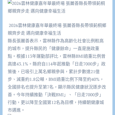
政處長葉永星，偕同立法委員張嘉郡、莿桐鄉長廖秋
蓉、莿桐鄉農會總幹事張鈺萱、縣議員賴淑娞、陳芳盈
議員、莿桐鄉民代表會主席林弼昇、副主席余三池及多
2026雲林健康嘉年華最終場 張麗善縣長帶領莿桐鄉
位代表，與現場超過2千名莿桐鄉親一同踏上健走步
親齊步走 邁向健康幸福生活
道。張縣長呼籲民眾養成規律運動習慣，透過健走，一
縣長張麗善表示，雲林縣作為高齡化社會比例較高
起走向健康、擁抱幸福生活。
的城市，提升縣民的「健康餘命」一直是施政重
點。根據113年運動部評比，雲林縣BMI過重比例曾
高達43.1%。縣府自114年起推動「日走7000步」政
策後，已吸引上萬名鄉親參與，累計步數達21億
步、減重約1.8公噸，BMI過重比例下降至約40%，
全國排名也提升至第7名，顯示縣民健康狀況逐步改
善。今年持續推動「決戰BMI」、「日走7000步」
行動，更以降至全國第12名為目標，持續朝健康城
市邁進。