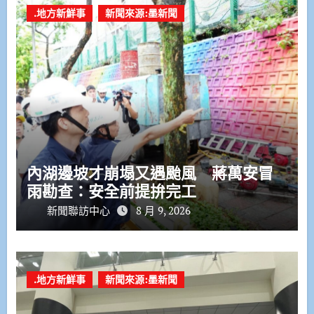
.地方新鮮事
新聞來源:墨新聞
內湖邊坡才崩塌又遇颱風 蔣萬安冒
雨勘查：安全前提拚完工
新聞聯訪中心
8 月 9, 2026
.地方新鮮事
新聞來源:墨新聞