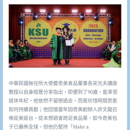
中華民國無任所大使暨奇美食品董事長宋光夫講座
教授以自身經歷分享指出，即便到了90歲，能享受
退休年紀，他依然不留戀過去，而是珍惜時間思索
如何持續貢獻；他回憶當年因奇美創辦人許文龍召
喚從美返台，從未想過會跨足食品業，如今奇美包
子已遍佈全球，但他仍堅持「Make a