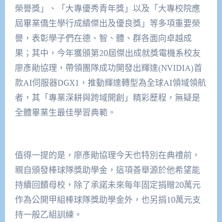
榮譽獎」、「大專優秀青年獎」以及「大專校院應
屆畢業僑生學行成績傑出及優良獎」等多項重要榮
譽，表彰學子們在德、智、體、群各面向卓越成
果；其中，今年獲頒第20屆傑出成就獎電機系校友
廖彥勛協理，帶領團隊成功開發出輝達(NVIDIA)首
款AI伺服器DGX1，推動輝達轉型為全球AI領域領航
者，其「專業深耕與跨域開創」精彩歷程，無疑是
全體畢業生最佳學習典範。
值得一提的是，廖彥勛協理今天也特別在典禮前，
親自頒發棒球隊獎助學金，這項善舉源於他希望能
持續回饋母校，除了承諾未來每年固定捐贈20萬元
作為公開甲組棒球隊獎助學金外，也另捐10萬元支
持一般乙組訓練。