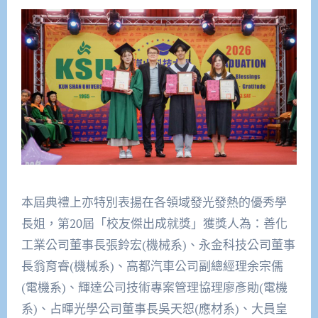
本屆典禮上亦特別表揚在各領域發光發熱的優秀學
長姐，第20屆「校友傑出成就獎」獲獎人為：善化
工業公司董事長張鈴宏(機械系)、永金科技公司董事
長翁育睿(機械系)、高都汽車公司副總經理余宗儒
(電機系)、輝達公司技術專案管理協理廖彥勛(電機
系)、占暉光學公司董事長吳天恕(應材系)、大員皇