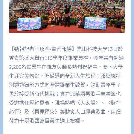
【勁報記者于郁金/臺南報導】崑山科技大學13日於
雲青館盛大舉行115學年度畢業典禮，今年共有超過
2,200名畢業生在親友與師長熱烈祝福中，寫下大學
生涯完美句點，準備邁向全新人生旅程；賴總統特
別透過錄影方式向全體畢業生致賀，勉勵青年學子
勇於接受新時代挑戰；實力派華語男歌手卓義峯也
受邀擔任壓軸嘉賓，現場熱唱〈大太陽〉、〈勢在
必行〉及〈再見煙火〉等膾炙人口經典歌曲，用爆
發力十足歌聲為畢業生送上祝福。