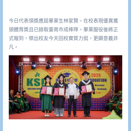
今日代表領獎應屆畢業生林家賢，在校表現優異獲
頒體育獎且已錄取臺南市成棒隊，畢業服役後將正
式報到，傑出校友今天回校實質力挺，更顯意義非
凡。