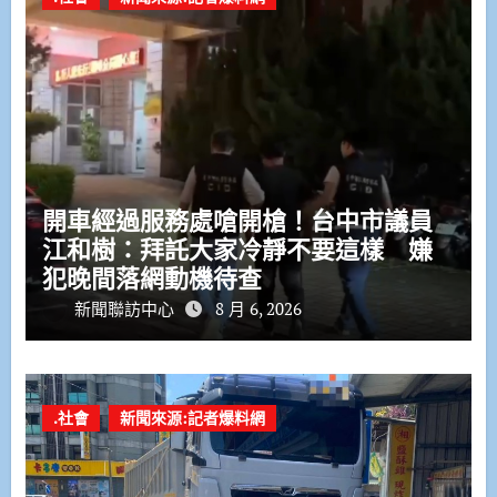
開車經過服務處嗆開槍！台中市議員
江和樹：拜託大家冷靜不要這樣 嫌
犯晚間落網動機待查
新聞聯訪中心
8 月 6, 2026
.社會
新聞來源:記者爆料網