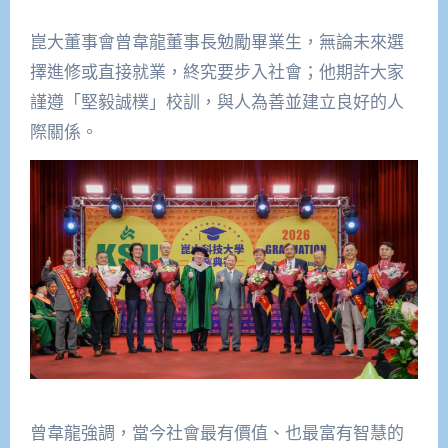
崑大董事會曾韋龍董事長勉勵畢業生，無論未來選
擇進修或直接就業，終究要步入社會；他期許大家
謹遵「堅毅誠樸」校訓，與人為善並建立良好的人
際關係。
曾韋龍強調，當今社會最有價值、也最富有智慧的