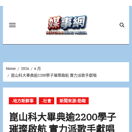
Skip
to
content
Home
2026
6 月
崑山科大畢典逾2200學子璀璨啟航 實力派歌手獻唱
.地方新鮮事
.社會
新聞來源:勁報
崑山科大畢典逾2200學子
璀璨啟航 實力派歌手獻唱