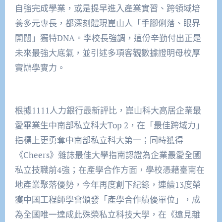
自強完成學業，或是提早進入產業實習、跨領域培
養多元專長，都深刻體現崑山人「手腳俐落、眼界
開闊」獨特DNA。李校長強調，這份辛勤付出正是
未來最強大底氣，並引述多項客觀數據證明母校厚
實辦學實力。
根據1111人力銀行最新評比，崑山科大高居企業最
愛畢業生中南部私立科大Top 2，在「最佳跨域力」
指標上更勇奪中南部私立科大第一；同時獲得
《Cheers》雜誌最佳大學指南認證為企業最愛全國
私立技職前4強；在產學合作方面，學校憑藉臺南在
地產業聚落優勢，今年再度創下紀錄，連續13度榮
獲中國工程師學會頒發「產學合作績優單位」，成
為全國唯一達成此殊榮私立科技大學，在《遠見雜