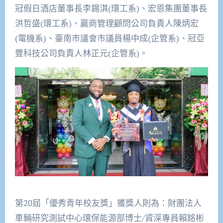
冠假日酒店董事長李錫淇(環工系)、宏恩集團董事長
洪哲盛(環工系)、贏商管理顧問公司負責人陳炳宏
(電機系)、臺南市議會市議員楊中成(企管系)、冠亞
豐科技公司負責人林正元(企管系)。
第20屆「優秀青年校友獎」獲獎人則為：財團法人
車輛研究測試中心環保能源部博士/資深專員賴銘彬