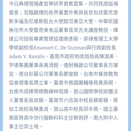
今日典禮現場產官學研界貴賓雲集，共同見證這場
盛會；蒞臨觀禮的各界重要外賓與長官包括聖克里
斯多福及尼維斯駐台大使館范東亞大使、中華民國
無任所大使暨奇美食品董事長宋光夫講座教授、輝
達公司技術專案管理協理廖彥勛、菲律賓理工大學
學術副校長Emanuel C. De Guzman與行政副校長
Adam V. Ramilo、臺南市政府地政局局長陳淑美、
亨達集團董事長黃清樹、億耐機器公司董事長方運
宜、南台彩藝公司董事長鄭俊銘、台南市餐旅教育
協會理事長周立峯、臺南市救國團輔導員黃英硯、
台南市成棒隊總教練林琨瑋、崑山國際學校財團法
人董事長吳政翰、臺南市六信高中校長蔡郁蘋、慈
幼工商校長陳素貞、崑山高中校長邱丰裔、國立臺
南家齊高中流行服飾科科主任蔡佩妤、南大附中人
事主任梁士琦。