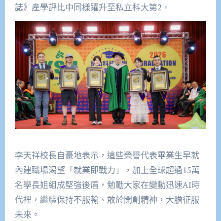
誌》產學評比中同樣躍升至私立科大第2。
李天祥校長自豪地表示，這些榮譽代表畢業生早就
內建職場渴望「就業即戰力」，加上全球超過15萬
名學長姐組成堅強後盾，勉勵大家在變動迅速AI時
代裡，繼續保持不服輸、敢於開創精神，大膽征服
未來。