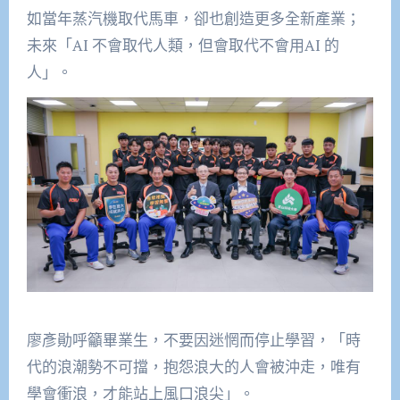
如當年蒸汽機取代馬車，卻也創造更多全新產業；
未來「AI 不會取代人類，但會取代不會用AI 的
人」。
廖彥勛呼籲畢業生，不要因迷惘而停止學習，「時
代的浪潮勢不可擋，抱怨浪大的人會被沖走，唯有
學會衝浪，才能站上風口浪尖」。