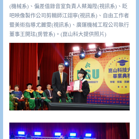
(機械系)、偏差值錄音室負責人蔡瀚陞(視訊系)、眨
吧映像製作公司剪輯師江翊寧(視訊系)、自由工作者
暨美術指導尤麗雯(視訊系)、廣運機械工程公司執行
董事王開玹(房管系)。(崑山科大提供照片)