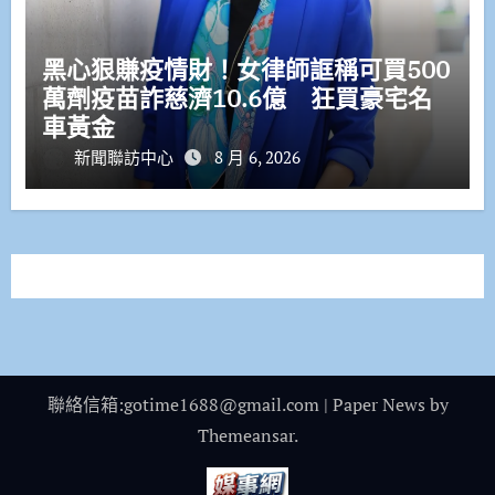
黑心狠賺疫情財！女律師誆稱可買500
萬劑疫苗詐慈濟10.6億 狂買豪宅名
車黃金
新聞聯訪中心
8 月 6, 2026
聯絡信箱:gotime1688@gmail.com
|
Paper News
by
Themeansar
.