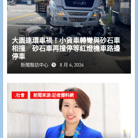
大園連環車禍！小貨車轉彎與砂石車
相撞 砂石車再撞停等紅燈機車路邊
停車
新聞聯訪中心
8 月 6, 2026
.社會
新聞來源:記者爆料網