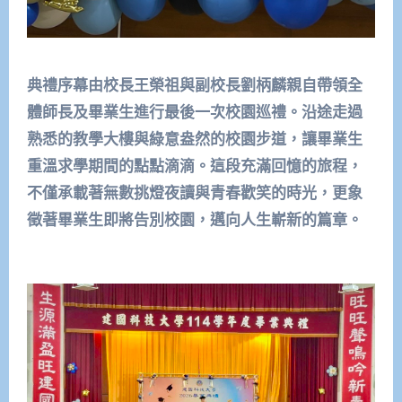
典禮序幕由校長王榮祖與副校長劉柄麟親自帶領全
體師長及畢業生進行最後一次校園巡禮。沿途走過
熟悉的教學大樓與綠意盎然的校園步道，讓畢業生
重溫求學期間的點點滴滴。這段充滿回憶的旅程，
不僅承載著無數挑燈夜讀與青春歡笑的時光，更象
徵著畢業生即將告別校園，邁向人生嶄新的篇章。