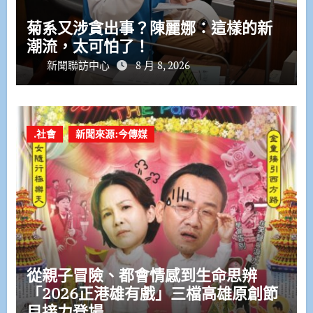
菊系又涉貪出事？陳麗娜：這樣的新
潮流，太可怕了！
新聞聯訪中心
8 月 8, 2026
.社會
新聞來源:今傳媒
從親子冒險、都會情感到生命思辨
「2026正港雄有戲」三檔高雄原創節
目接力登場