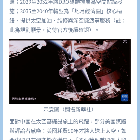
繼；2029至2032年將DRO碼頭擴展為空間站級設
施；2033至2040年轉型為「地月經濟圈」核心樞
紐，提供太空加油、維修與深空擺渡等服務（註：
此為規劃願景，尚待官方後續確認）。
示意圖（翻攝新華社）
面對中國在太空基礎設施上的飛躍，部分美國媒體
與評論者感嘆：美國耗費50年才將人送上太空，如