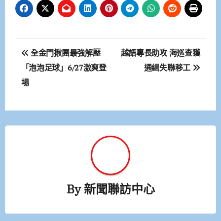
文
全金門揪團最強解壓
越語專長助攻 海巡查獲
章
「泡泡足球」6/27激爽登
通緝失聯移工
場
導
覽
By
新聞聯訪中心