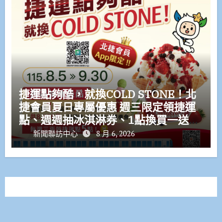
捷運點夠酷，就換COLD STONE！北
捷會員夏日專屬優惠 週三限定領捷運
點、週週抽冰淇淋券、1點換買一送一
優惠券
新聞聯訪中心
8 月 6, 2026