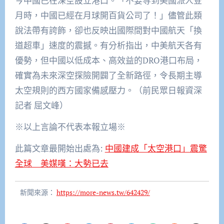
今中國已在深空設立港口。「不要等到美國派人登
月時，中國已經在月球開百貨公司了！」儘管此類
說法帶有誇飾，卻也反映出國際間對中國航天「換
道超車」速度的震撼。有分析指出，中美航天各有
優勢，但中國以低成本、高效益的DRO港口布局，
確實為未來深空探險開闢了全新路徑，令長期主導
太空規則的西方國家備感壓力。（前民眾日報資深
記者 屈文峰）
※以上言論不代表本報立場※
此篇文章最開始出處為:
中國建成「太空港口」震驚
全球 美媒嘆：大勢已去
新聞來源：
https://more-news.tw/642429/