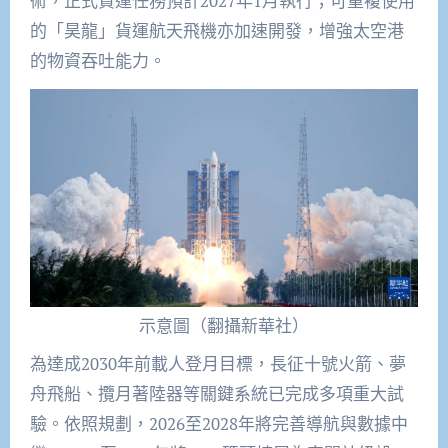
術，正式貨運任務預計2027年1月執行；可重複使用
的「昊龍」貨運航天飛機亦加速開發，增強太空港
的物資吞吐能力。
示意圖（翻攝新華社）
為達成2030年前載人登月目標，長征十號火箭、夢
舟飛船、攬月著陸器等關鍵系統已完成多項重大試
驗。依照規劃，2026至2028年將完善導航與數據中