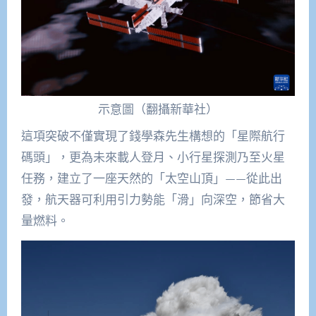
示意圖（翻攝新華社）
這項突破不僅實現了錢學森先生構想的「星際航行
碼頭」，更為未來載人登月、小行星探測乃至火星
任務，建立了一座天然的「太空山頂」——從此出
發，航天器可利用引力勢能「滑」向深空，節省大
量燃料。