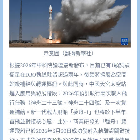
示意圖（翻攝新華社）
根據2026年中科院論壇最新發布，目前已有1顆試驗
衛星在DRO軌道駐留超過兩年，後續將擴展為空間
站級補給與轉運樞紐。與此同時，中國天宮太空站
進入應用與發展階段：2026年預計執行兩次載人飛
行任務（神舟二十三號、神舟二十四號）及一次貨
運補給。新一代載人飛船「夢舟-1」也將於下半年
首飛並對接核心艙。此外，商業研發的「輕舟」貨
運飛船已於2026年3月30日成功發射入軌驗證關鍵技