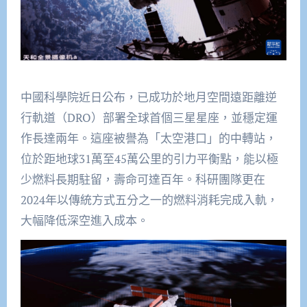
中國科學院近日公布，已成功於地月空間遠距離逆
行軌道（DRO）部署全球首個三星星座，並穩定運
作長達兩年。這座被譽為「太空港口」的中轉站，
位於距地球31萬至45萬公里的引力平衡點，能以極
少燃料長期駐留，壽命可達百年。科研團隊更在
2024年以傳統方式五分之一的燃料消耗完成入軌，
大幅降低深空進入成本。