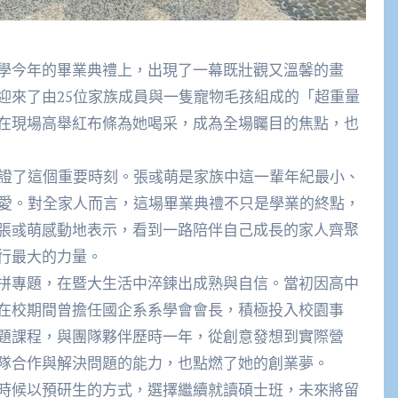
學今年的畢業典禮上，
出現了一幕既壯觀又溫馨的畫
迎來了由25位家族成員與一隻寵物毛孩組成的「超重量
在現場高舉紅布條為她喝采，
成為全場矚目的焦點，也
見證了這個重要時刻。
張彧萌是家族中這一輩年紀最小、
愛。對全家人而言，
這場畢業典禮不只是學業的終點，
張彧萌感動地表示，
看到一路陪伴自己成長的家人齊聚
行最大的力量。
拼專題，
在暨大生活中淬鍊出成熟與自信。
當初因高中
在校期間曾擔任國企系系學會會長，積極投入校園事
題課程，與團隊夥伴歷時一年，
從創意發想到實際營
隊合作與解決問題的能力，也點燃了她的創業夢。
時候以預研生的方式，
選擇繼續就讀碩士班，未來將留