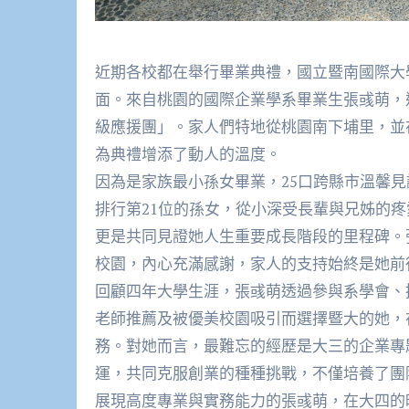
近期各校都在舉行畢業典禮，國立暨南國際大
面。
來自桃園的國際企業學系畢業生張彧萌，
級應援團」
。家人們特地從桃園南下埔里，並
為典禮增添了動人的溫度。
因為是家族最小孫女畢業，25口跨縣市溫馨
排行第21位的孫女，
從小深受長輩與兄姊的疼
更是共同見證她人生重要成長階段的里程碑。
校園，內心充滿感謝，
家人的支持始終是她前
回顧四年大學生涯，張彧萌透過參與系學會、
老師推薦及被優美校園吸引而選擇暨大的她，
務。對她而言，
最難忘的經歷是大三的企業專
運，共同克服創業的種種挑戰，
不僅培養了團
展現高度專業與實務能力的張彧萌，在大四的