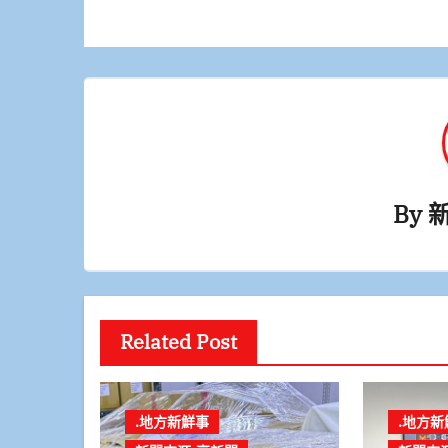
導
覽
By
Related Post
.地方新鮮事
.地方新