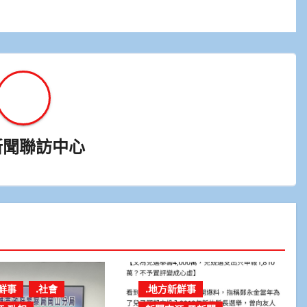
新聞聯訪中心
鮮事
.社會
.地方新鮮事