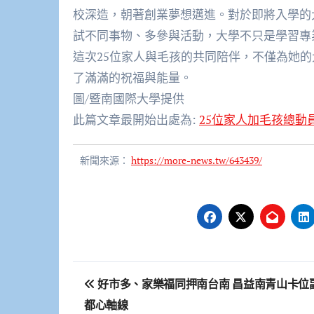
校深造，朝著創業夢想邁進。
對於即將入學的
試不同事物、多參與活動，大學不只是學習專
這次25位家人與毛孩的共同陪伴，
不僅為她的
了滿滿的祝福與能量。
圖/暨南國際大學提供
此篇文章最開始出處為:
25位家人加毛孩總
新聞來源：
https://more-news.tw/643439/
文
好市多、家樂福同押南台南 昌益南青山卡位
章
都心軸線