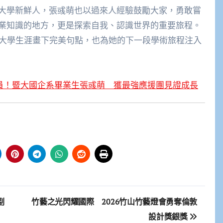
大學新鮮人，張彧萌也以過來人經驗鼓勵大家，
勇敢嘗
業知識的地方，
更是探索自我、認識世界的重要旅程。
大學生涯畫下完美句點，
也為她的下一段學術旅程注入
動員！暨大國企系畢業生張彧萌 獲最強應援團見證成長
副
竹藝之光閃耀國際 2026竹山竹藝燈會勇奪倫敦
設計獎銀獎