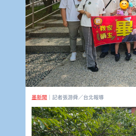
墨新聞
｜記者張游舜／台北報導