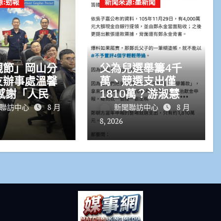
源:勁報
新聞來源:墨新聞
親節」岡山分
父為兒選舉籌4千
友辦事處溫馨
萬、競選支出僅
1810萬？游淑慧追
守護治安
問鄭朝方：2190萬
聯訪中心
8 月
新聞聯訪中心
8 月
差額去哪了
8, 2026