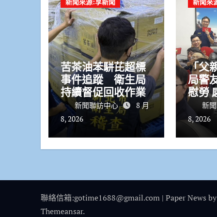
新聞來源:享新聞
新聞來
苦茶油苯駢芘超標
「父
事件追蹤 衛生局
局警
持續督促回收作業
慰勞 感謝「人民保
姆」
新聞聯訪中心
8 月
新聞
8, 2026
8, 2026
聯絡信箱:gotime1688@gmail.com
|
Paper News
by
Themeansar
.