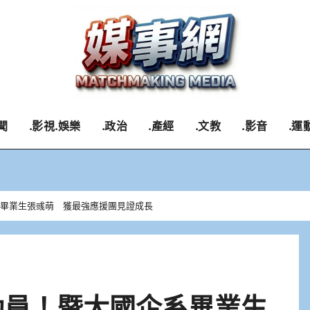
聞
.影視.娛樂
.政治
.產經
.文教
.影音
.運
系畢業生張彧萌 獲最強應援團見證成長
動員！暨大國企系畢業生