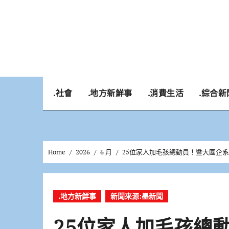
Skip
to
content
.社會
.地方新鮮事
.消費生活
.綜合新
Home
2026
6 月
25位家人加毛孩總動員！暨大國企
.地方新鮮事
新聞來源:墨新聞
25位家人加毛孩總