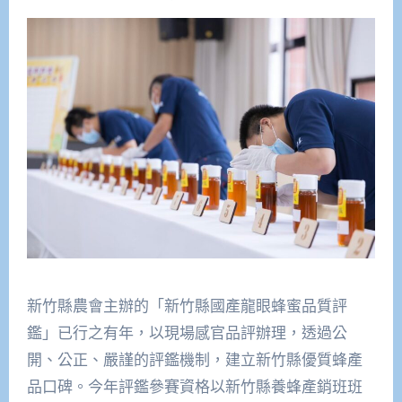
新竹縣農會主辦的「新竹縣國產龍眼蜂蜜品質評
鑑」已行之有年，以現場感官品評辦理，透過公
開、公正、嚴謹的評鑑機制，建立新竹縣優質蜂產
品口碑。今年評鑑參賽資格以新竹縣養蜂產銷班班