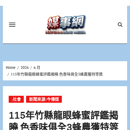
Skip
to
content
Home
2026
6 月
115年竹縣龍眼蜂蜜評鑑揭曉 色香味俱全3蜂農獲特等獎
.社會
新聞來源:今傳媒
115年竹縣龍眼蜂蜜評鑑揭
曉 色香味俱全3蜂農獲特等