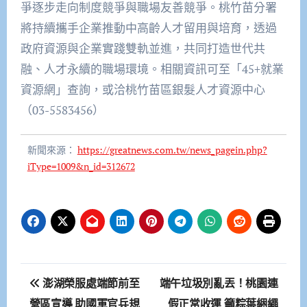
爭逐步走向制度競爭與職場友善競爭。桃竹苗分署
將持續攜手企業推動中高齡人才留用與培育，透過
政府資源與企業實踐雙軌並進，共同打造世代共
融、人才永續的職場環境。相關資訊可至「45+就業
資源網」查詢，或洽桃竹苗區銀髮人才資源中心
（03-5583456）
新聞來源：
https://greatnews.com.tw/news_pagein.php?
iType=1009&n_id=312672
文
澎湖榮服處端節前至
端午垃圾別亂丟！桃園連
章
營區宣導 助國軍官兵規
假正常收運 籲粽葉綑繩