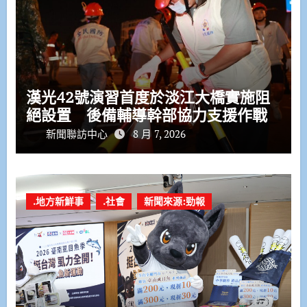
漢光42號演習首度於淡江大橋實施阻
絕設置 後備輔導幹部協力支援作戰
新聞聯訪中心
8 月 7, 2026
.地方新鮮事
.社會
新聞來源:勁報