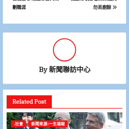
劃職涯
勿丟廚餘
導
覽
By
新聞聯訪中心
Related Post
.社會
新聞來源:一生福報