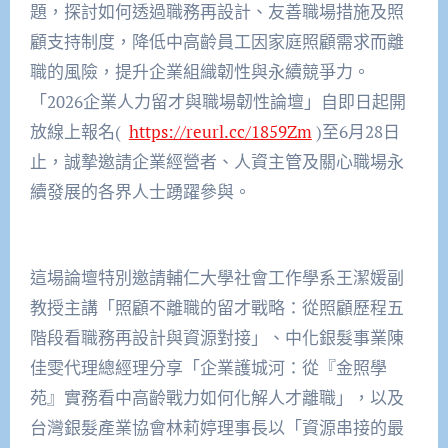
題，探討如何透過職務再設計、友善職場措施及照
顧支持制度，降低中高齡員工因家庭照顧需求而離
職的風險，提升企業組織韌性與永續競爭力。
「2026企業人力留才與職場韌性論壇」自即日起開
放線上報名(
https://reurl.cc/1859Zm
)至6月28日
止，誠摯邀請企業經營者、人資主管及關心職場永
續發展的各界人士踴躍參與。
這場論壇特別邀請輔仁大學社會工作學系王潔媛副
教授主講「照顧不離職的留才戰略：從照顧歷程五
階段看職務再設計與資源對接」、中化銀髮事業陳
佳雯代理總經理分享「企業護城河：從『金照學
苑』實務看中高齡戰力如何化解人才離職」，以及
台灣銀髮產業協會林莉婷理事長以「資源串接的最