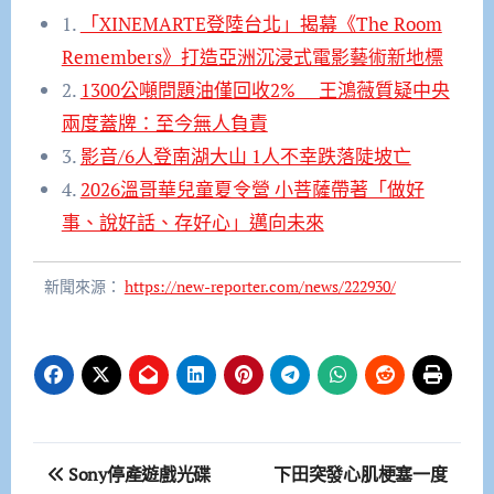
1.
「XINEMARTE登陸台北」揭幕《The Room
Remembers》打造亞洲沉浸式電影藝術新地標
2.
1300公噸問題油僅回收2% 王鴻薇質疑中央
兩度蓋牌：至今無人負責
3.
影音/6人登南湖大山 1人不幸跌落陡坡亡
4.
2026溫哥華兒童夏令營 小菩薩帶著「做好
事、說好話、存好心」邁向未來
新聞來源：
https://new-reporter.com/news/222930/
文
Sony停產遊戲光碟
下田突發心肌梗塞一度