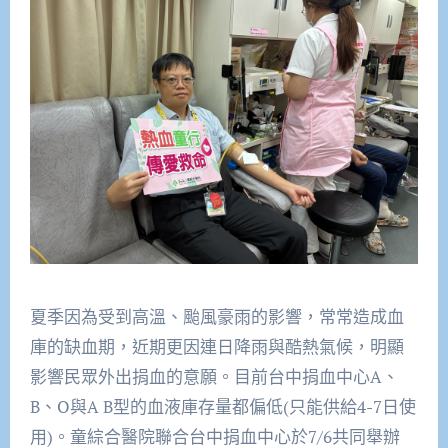
夏季因為受到高溫、颱風豪雨的影響，常常造成血
庫的缺血期，
近期更因連日降雨與酷熱氣候，明顯
影響民眾外出捐血的意願。
目前台中捐血中心
A
、
B
、
O
與
A B
型的血液庫存量都偏低
(
只能供給
4-7
日使
用
)
。
童綜合醫院聯合台中捐血中心於
7/6
共同舉辦