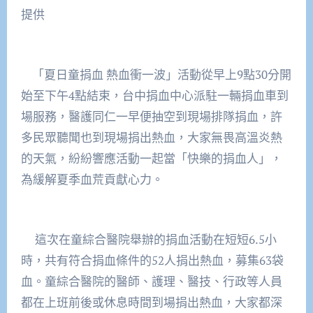
提供
「夏日童捐血 熱血衝一波」活動從早上
9
點
30
分開
始至下午
4
點結束，
台中捐血中心派駐一輛捐血車到
場服務，
醫護同仁一早便抽空到現場排隊捐血，
許
多民眾聽聞也到現場捐出熱血，大家無畏高溫炎熱
的天氣，
紛紛響應活動一起當「快樂的捐血人」，
為緩解夏季血荒貢獻心力。
這次在童綜合醫院舉辦的捐血活動在短短
6.5
小
時，
共有符合捐血條件的
52
人捐出熱血，募集
63
袋
血。
童綜合醫院的醫師、護理、醫技、
行政等人員
都在上班前後或休息時間到場捐出熱血，
大家都深