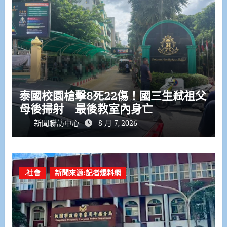
泰國校園槍擊8死22傷！國三生弒祖父
母後掃射 最後教室內身亡
新聞聯訪中心
8 月 7, 2026
.社會
新聞來源:記者爆料網