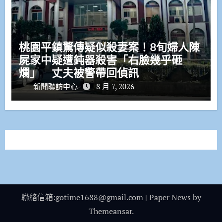
桃園平鎮驚傳疑似殺妻案！8旬婦人陳
屍家中疑遭鈍器殺害「右臉幾乎砸
爛」 丈夫被警帶回偵訊
新聞聯訪中心
8 月 7, 2026
聯絡信箱:gotime1688@gmail.com
|
Paper News
by
Themeansar
.