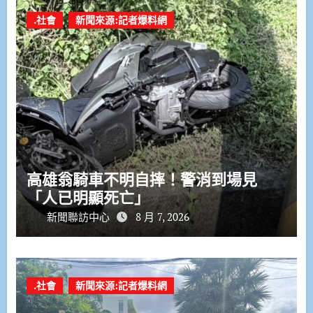
.社會
新聞來源:記者爆料網
高雄翁騎車不明自摔！警消到場見
「人已明顯死亡」
新聞聯訪中心
8 月 7, 2026
.社會
新聞來源:記者爆料網