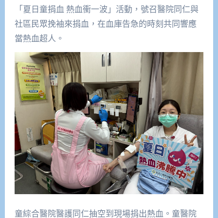
「夏日童捐血 熱血衝一波」活動，號召醫院同仁與
社區民眾挽袖來捐血，
在血庫告急的時刻共同響應
當熱血超人。
童綜合醫院醫護同仁抽空到現場捐出熱血。童醫院