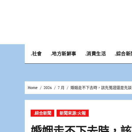
Skip
to
content
.社會
.地方新鮮事
.消費生活
.綜合新
Home
2026
7 月
婚姻走不下去時，該先蒐證還是先談
.綜合新聞
新聞來源:火報
婚姻走不下去時，該