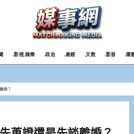
聞
.影視.娛樂
.政治
.產經
.文教
.影音
.運
離婚？
先蒐證還是先談離婚？