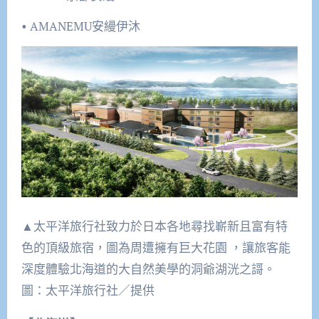
• AMANEMU安縵伊沐
▲太平洋旅行社致力於日本各地尋找嶄新且富有特
色的頂級旅宿，圖為周遭擁有巨大花園 ，讓旅客能
深度體驗北海道的大自然美學的洞爺湖洸之謌。
圖：太平洋旅行社／提供