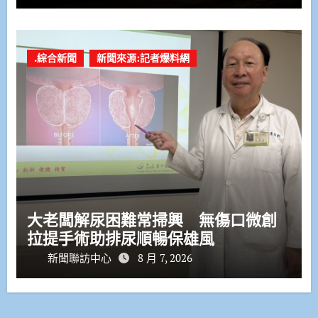
.綜合新聞
新聞來源:記者爆料網
大老闆解尿困難常掃興 無傷口微創
拉提手術助排尿順暢保雄風
新聞聯訪中心
8 月 7, 2026