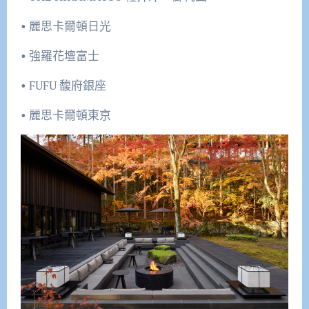
• 麗思卡爾頓日光
• 強羅花壇富士
• FUFU 馥府銀座
• 麗思卡爾頓東京