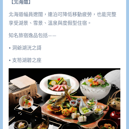
【北海道】
北海道幅員遼闊，連泊可降低移動疲勞，也能完整
享受湖景、雪景、溫泉與度假型住宿。
知名旅宿逸品包括——
• 洞爺湖洸之謌
• 支笏湖碧之座