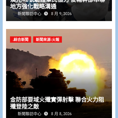
地方強化戰略溝通
新聞聯訪中心
8 月 9, 2026
.綜合新聞
新聞來源:火報
金防部要域火殲實彈射擊 聯合火力阻
殲登陸之敵
新聞聯訪中心
8 月 8, 2026