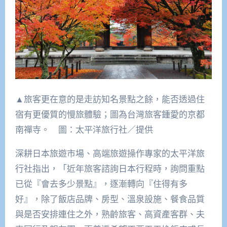
▲旅客更在意的是走訪知名景點之餘，能否透過住
宿有更優質的慢旅體驗；圖為台灣旅客鍾愛的京都
南禪寺。 圖：太平洋旅行社／提供
深耕日本旅遊市場、高端旅遊操作專家的太平洋旅
行社指出，「近年旅客諮詢日本行程時，詢問重點
已從『會去多少景點』，逐漸轉向『住得有多
好』，除了飯店品牌、房型、溫泉設施、餐食品質
與是否安排連住之外，熟齡旅客、高資產客群、夫