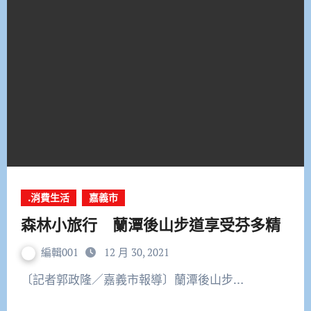
.消費生活
嘉義市
森林小旅行 蘭潭後山步道享受芬多精
編輯001
12 月 30, 2021
〔記者郭政隆／嘉義市報導〕蘭潭後山步…