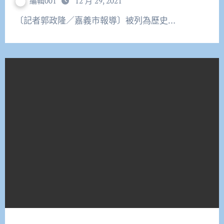
編輯001
12 月 29, 2021
〔記者郭政隆／嘉義市報導〕被列為歷史…