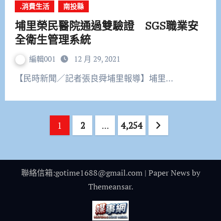
.消費生活
南投縣
埔里榮民醫院通過雙驗證 SGS職業安
全衛生管理系統
編輯001
12 月 29, 2021
【民時新聞／記者張良舜埔里報導】埔里…
文
1
2
...
4,254
章
分
聯絡信箱:gotime1688@gmail.com
|
Paper News
by
頁
Themeansar
.