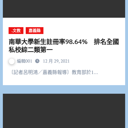
.文教
嘉義縣
南華大學新生註冊率98.64% 排名全國
私校綜二類第一
編輯001
12 月 29, 2021
〔記者呂明鴻／嘉義縣報導〕教育部於1…