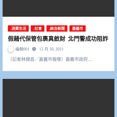
.消費生活
.社會
.綜合新聞
嘉義市
假藉代保管包裹真斂財 北門警成功阻詐
編輯001
12 月 30, 2021
〔記者林健昌／嘉義市報導〕嘉義市政府…