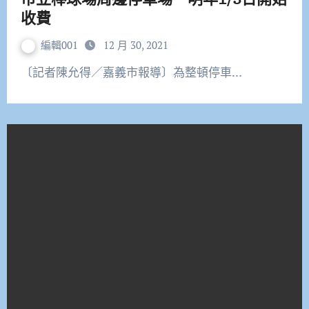
收費
編輯001
12 月 30, 2021
〔記者陳允得／嘉義市報導〕為整頓停車…