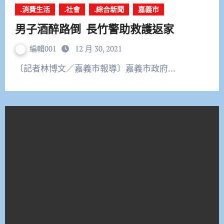
.消費生活
.社會
.綜合新聞
嘉義市
男子酒醉路倒 長竹警助救護返家
編輯001
12 月 30, 2021
〔記者林博文／嘉義市報導〕嘉義市政府…