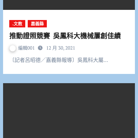
.文教
嘉義縣
推動證照競賽 吳鳳科大機械屢創佳績
編輯001
12 月 30, 2021
〔記者呂昭德／嘉義縣報導〕吳鳳科大屬…