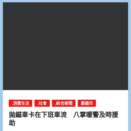
.消費生活
.社會
.綜合新聞
嘉義市
拋錨車卡在下班車流 八掌暖警及時援
助