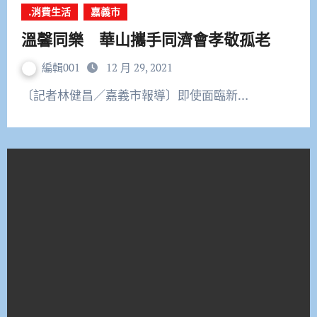
.消費生活
嘉義市
溫馨同樂 華山攜手同濟會孝敬孤老
編輯001
12 月 29, 2021
〔記者林健昌／嘉義市報導〕即使面臨新…