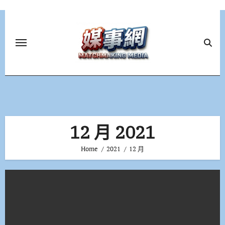
Skip
to
content
12 月 2021
Home
2021
12 月