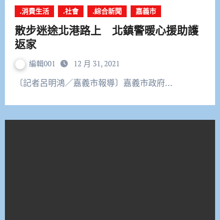
.消費生活
.社會
.綜合新聞
嘉義市
散步迷途北港路上 北鎮警暖心援助護
返家
編輯001
12 月 31, 2021
〔記者呂明鴻／嘉義市報導〕嘉義市政府…