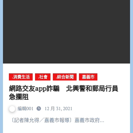
.消費生活
.社會
.綜合新聞
嘉義市
網路交友app詐騙 北興警和郵局行員
急攔阻
編輯001
12 月 31, 2021
〔記者陳允得／嘉義市報導〕嘉義市政府…