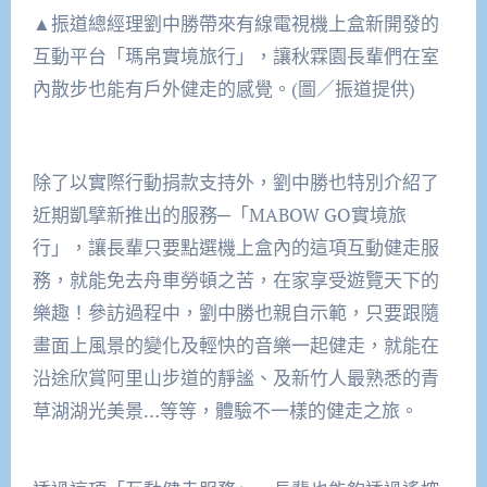
▲振道總經理劉中勝帶來有線電視機上盒新開發的
互動平台「瑪帛實境旅行」，讓秋霖園長輩們在室
內散步也能有戶外健走的感覺。(圖／振道提供)
除了以實際行動捐款支持外，劉中勝也特別介紹了
近期凱擘新推出的服務─「MABOW GO實境旅
行」，讓長輩只要點選機上盒內的這項互動健走服
務，就能免去舟車勞頓之苦，在家享受遊覽天下的
樂趣！參訪過程中，劉中勝也親自示範，只要跟隨
畫面上風景的變化及輕快的音樂一起健走，就能在
沿途欣賞阿里山步道的靜謐、及新竹人最熟悉的青
草湖湖光美景…等等，體驗不一樣的健走之旅。