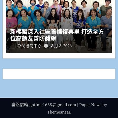
新樓醫深入社區首攜復興里 打造全方
位高齡友善防護網
新聞聯訪中心
8 月 8, 2026
聯絡信箱:gotime1688@gmail.com
|
Paper News
by
Themeansar
.