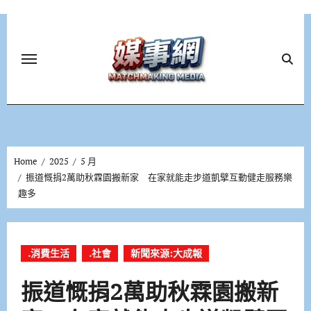
Skip
to
content
Home
2025
5 月
振道慨捐2萬助秋霖園搬新家 在家就能走步道凱擘互動健走服務樂
趣多
.消費生活
.社會
新聞來源:大成報
振道慨捐2萬助秋霖園搬新