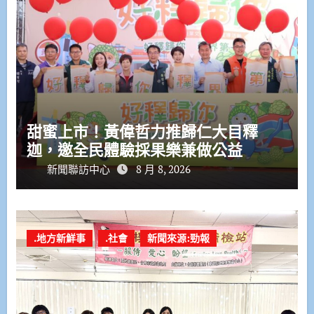
甜蜜上市！黃偉哲力推歸仁大目釋
迦，邀全民體驗採果樂兼做公益
新聞聯訪中心
8 月 8, 2026
.地方新鮮事
.社會
新聞來源:勁報