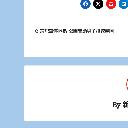
文
忘記車停地點 公園警助男子迅速尋回
章
導
覽
By