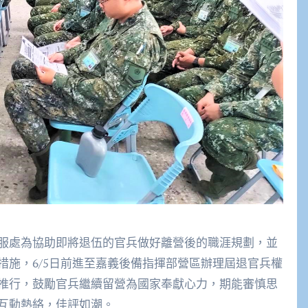
服處為協助即將退伍的官兵做好離營後的職涯規劃，並
措施，6/5日前進至嘉義後備指揮部營區辦理屆退官兵權
推行，鼓勵官兵繼續留營為國家奉獻心力，期能審慎思
互動熱絡，佳評如潮。