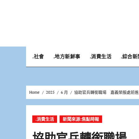
Skip
to
content
.社會
.地方新鮮事
.消費生活
.綜合新
Home
2025
6 月
協助官兵轉銜職場 嘉義榮服處前進
.消費生活
新聞來源:焦點時報
協助官兵轉銜職場 