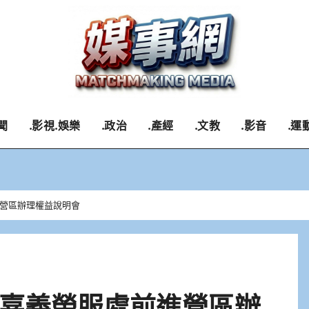
聞
.影視.娛樂
.政治
.產經
.文教
.影音
.運
營區辦理權益說明會
嘉義榮服處前進營區辦