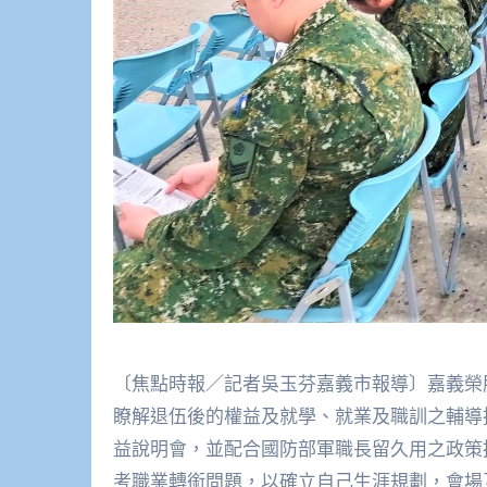
〔焦點時報／記者吳玉芬嘉義市報導〕嘉義榮
瞭解退伍後的權益及就學、就業及職訓之輔導
益說明會，並配合國防部軍職長留久用之政策
考職業轉銜問題，以確立自己生涯規劃，會場