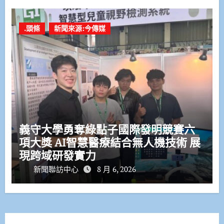
.頭條
新聞來源:今傳媒
義守大學勇奪綠點子國際發明競賽六
項大獎 AI智慧醫療結合無人機技術 展
現跨域研發實力
新聞聯訪中心
8 月 6, 2026