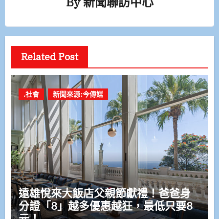
By
新聞聯訪中心
Related Post
.社會
新聞來源:今傳媒
遠雄悅來大飯店父親節獻禮！爸爸身
分證「8」越多優惠越狂，最低只要8
元！