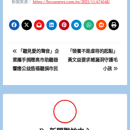
新聞來源：
https://focusnews.com.tw/2025/11/674548/
文
「聽見愛的聲音」企
「領養不是虐待的起點」
章
業攜手捐贈高市助聽器
黃文益要求補漏洞守護毛
響應公益造福聽損市民
小孩
導
覽