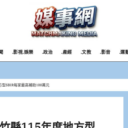
聞
.影視.娛樂
.政治
.產經
.文教
.影音
.運
型SBIR每家最高補助100萬元
竹縣115年度地方型