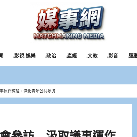
聞
.影視.娛樂
.政治
.產經
.文教
.影音
.運
事運作經驗、深化青年公共參與
會參訪 汲取議事運作