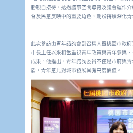
勝親自接待，透過議事空間導覽及議會運作介
督及民意反映中的重要角色，期盼持續深化青
此次參訪由青年諮詢會副召集人暨桃園市政府
市長上任以來相當重視青年政策與青年參與，
成果。他指出，青年諮詢委員不僅是市府與青
盾，青年意見對城市發展具有高度價值。