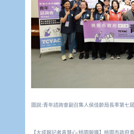
圖說:青年諮詢會副召集人侯佳齡局長率第七屆
【大成報記者袁慧心/桃園報導】桃園市政府