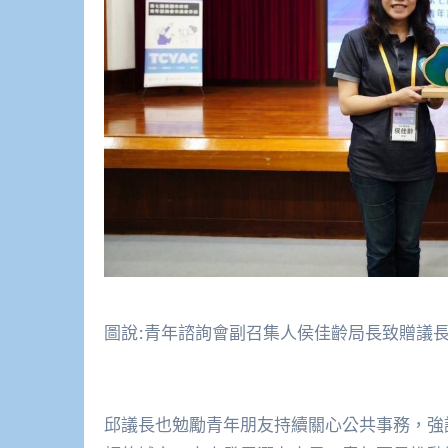
圖說:青年諮詢會副召集人侯佳齡局長致贈議長
邱議長也勉勵青年朋友持續關心公共事務，強