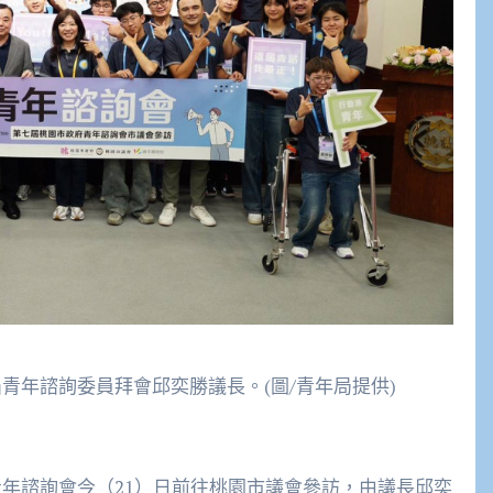
青年諮詢委員拜會邱奕勝議長。(圖/青年局提供)
青年諮詢會今（21）日前往桃園市議會參訪，由議長邱奕