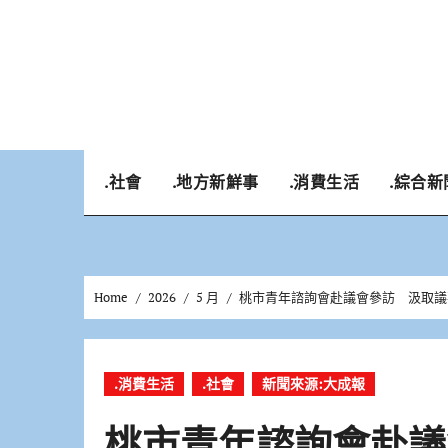
Skip
to
content
.社會
.地方新鮮事
.消費生活
.綜合新
Home
2026
5 月
桃市青年諮詢會赴議會參訪 汲取議
.消費生活
.社會
新聞來源:大成報
桃市青年諮詢會赴議