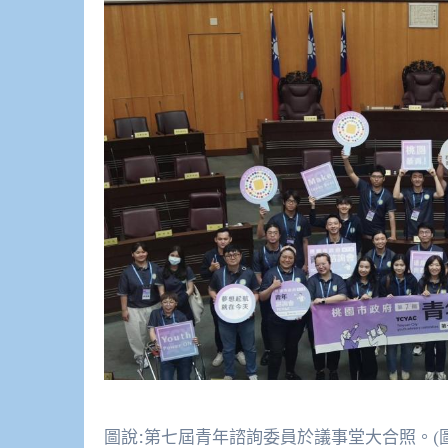
圖說:第七屆青年諮詢委員於議事堂大合照。(圖