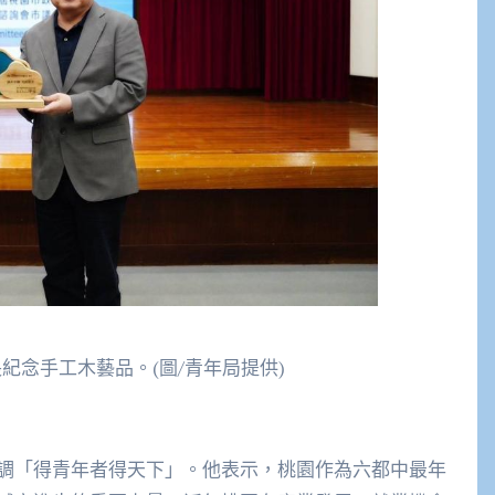
紀念手工木藝品。(圖/青年局提供)
調「得青年者得天下」。他表示，桃園作為六都中最年