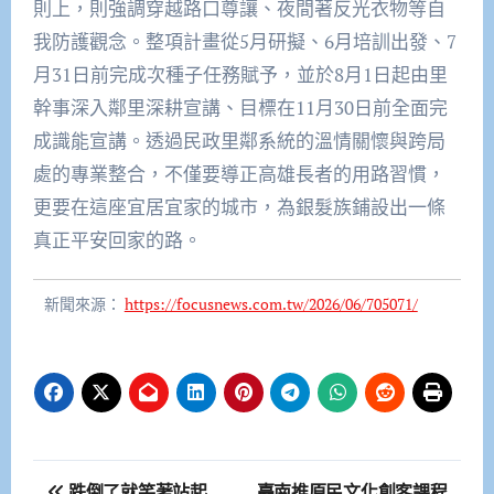
則上，則強調穿越路口尊讓、夜間著反光衣物等自
我防護觀念。整項計畫從5月研擬、6月培訓出發、7
月31日前完成次種子任務賦予，並於8月1日起由里
幹事深入鄰里深耕宣講、目標在11月30日前全面完
成識能宣講。透過民政里鄰系統的溫情關懷與跨局
處的專業整合，不僅要導正高雄長者的用路習慣，
更要在這座宜居宜家的城市，為銀髮族鋪設出一條
真正平安回家的路。
新聞來源：
https://focusnews.com.tw/2026/06/705071/
文
跌倒了就笑著站起
臺南推原民文化創客課程