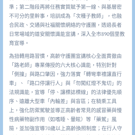
準；第二階段再將任務實質賦予第一線、與基層密
不可分的里幹事，培訓成為「次種子教師」，也融
合民政、交通與社福關懷網絡的守護團，透過長者
日常場域的道安關懷識能宣講，深入全市890個里教
育宣導。
為扭轉用路習慣，高齡守護團宣講核心全面貫徹由
「路老師」專業傳授的六大核心識能，特別針對
「側撞」與路口肇因，強力落實「轉彎車禮讓直行
車」、「路口停讓行人」與「勿闖紅燈不鬼切」的
法規識能，宣導「停、讓標誌標線」的法律優先順
序、遠離大型車「內輪差」與盲區；在騎乘工具
上，強化防禦駕駛並導正高齡者常見的感冒藥與慢
性病藥物副作用（如嗜睡、暈眩）等「藥駕」風
險，並加強宣導70歲以上高齡換照制度；在行人守