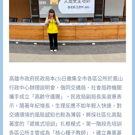
高雄市政府民政局本(3)日邀集全市各區公所於鳳山
行政中心辦理說明會，偕同交通局、社會局跨機關
攜手成立「高齡守護團」。民政局副局長吳淑惠表
示，隨著年紀增長，生理反應不如年輕人快速，對
交通環境的風險感知也較為薄弱，將採社區化高黏
著度的「遞進式培訓」扎根模式。第一階段先培訓
各區公所主管成為「核心種子教師」，確立專業基