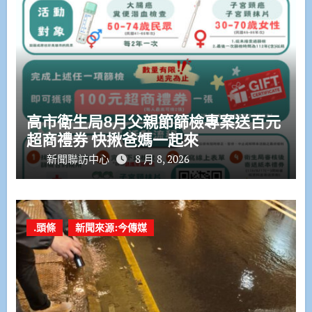
高市衛生局8月父親節篩檢專案送百元
超商禮券 快揪爸媽一起來
新聞聯訪中心
8 月 8, 2026
.頭條
新聞來源:今傳媒