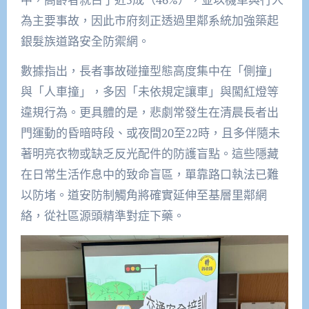
為主要事故，因此市府刻正透過里鄰系統加強築起
銀髮族道路安全防禦網。
數據指出，長者事故碰撞型態高度集中在「側撞」
與「人車撞」，多因「未依規定讓車」與闖紅燈等
違規行為。更具體的是，悲劇常發生在清晨長者出
門運動的昏暗時段、或夜間20至22時，且多伴隨未
著明亮衣物或缺乏反光配件的防護盲點。這些隱藏
在日常生活作息中的致命盲區，單靠路口執法已難
以防堵。道安防制觸角將確實延伸至基層里鄰網
絡，從社區源頭精準對症下藥。