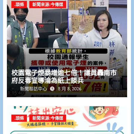
.頭條
新聞來源:今傳媒
校園電子煙暴增逾七倍！議員轟南市
府反毒宣導淪為紙上談兵
新聞聯訪中心
8 月 8, 2026
.頭條
新聞來源:今傳媒