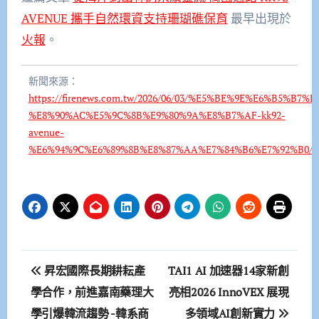
AVENUE 攜手自然環資支持珊瑚礁保育
最早出現於
火報
。
新聞來源：
https://firenews.com.tw/2026/06/03/%E5%BE%9E%E6%B
%E8%90%AC%E5%9C%8B%E9%80%9A%E8%B7%AF-kk92-
avenue-
%E6%94%9C%E6%89%8B%E8%87%AA%E7%84%B6%E7%92%B0/
文
昇宏國際長期耕耘產
TAI1 AI 加速器14家新創
章
學合作，前進嘉南藥理大
亮相2026 InnoVEX 展現
學引爆韓流趨勢 -韓系商
多領域AI創新實力