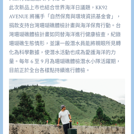
此次新品上市也結合世界海洋日議題，KK92
AVENUE 將攜手「自然保育與環境資訊基金會」，
捐款支持台灣珊瑚礁體檢計畫與海洋保育行動。台
灣珊瑚礁體檢計畫如同替海洋進行健康檢查，紀錄
珊瑚礁生態情形，並讓一般潛水員能將親眼所見轉
化為科學數據，使潛水活動也成為愛護海洋的力
量。每年 6 至 9 月為珊瑚礁體檢潛水小隊活躍期，
目前正於全台各樣點持續進行體檢。