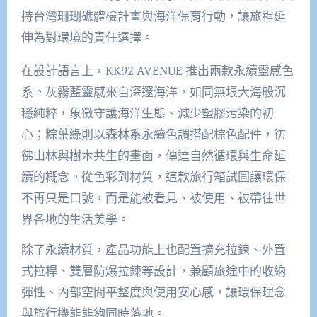
持台灣珊瑚礁體檢計畫與海洋保育行動，讓旅程延
伸為對環境的責任選擇。
在設計語言上，KK92 AVENUE 推出兩款永續靈感色
系。灰霧藍靈感來自深邃海洋，如同無垠大海般沉
穩純粹，象徵守護海洋生態、減少塑膠污染的初
心；粽葉綠則以森林系永續色調搭配棕色配件，彷
彿山林與樹木共生的畫面，傳達自然循環與生命延
續的概念。從色彩到材質，這款旅行箱試圖讓環保
不再只是口號，而是能被看見、被使用、被帶往世
界各地的生活美學。
除了永續材質，產品功能上也配置擴充拉鍊、外置
式拉桿、雙層防爆拉鍊等設計，兼顧旅途中的收納
彈性、內部空間平整度與使用安心感，讓環保理念
與旅行機能能夠同時落地。