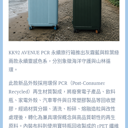
KK92 AVENUE PCR 永續旅行箱推出灰霧藍與粽葉綠
兩款永續靈感色系，分別象徵海洋守護與山林循
環。
此款新品外殼採用環保 PCR（Post-Consumer
Recycled）再生材質製成，將廢棄電子產品、飲料
瓶、家電外殼、汽車零件與日常塑膠製品等回收塑
膠，經過材質分類、清洗、粉碎、熔融造粒與改性
處理後，轉化為兼具環保概念與高品質韌性的再生
原料。內裝布料則使用寶特瓶回收製成的 rPET 纖維