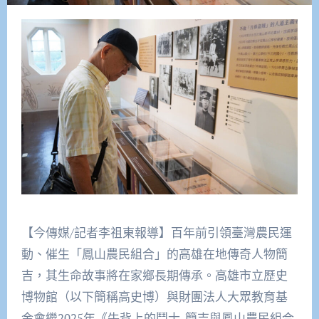
【今傳媒/記者李祖東報導】百年前引領臺灣農民運
動、催生「鳳山農民組合」的高雄在地傳奇人物簡
吉，其生命故事將在家鄉長期傳承。高雄市立歷史
博物館（以下簡稱高史博）與財團法人大眾教育基
金會繼2025年《牛背上的鬥士-簡吉與鳳山農民組合