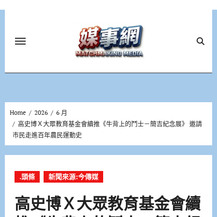
Skip
to
content
Home
2026
6 月
高史博Ｘ大眾教育基金會續推《牛背上的鬥士－簡吉紀念展》 邀請
市民走進百年農民運動史
.頭條
新聞來源:今傳媒
高史博Ｘ大眾教育基金會續