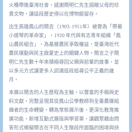
火種帶進臺灣社會，感謝簡明仁先生捐贈父母的珍
貴文物，讓這段歷史得以在博物館留存。
出生高雄鳳山的簡吉（1903-1951年）被譽為「帶著
小提琴的革命家」，1920 年代與有志青年組織「鳳
山農民組合」，為基層農民爭取權益，是臺灣近代
農民運動與民主啟蒙史上的關鍵人物。簡吉之子簡
明仁先生數十年來積極尋回父親與前輩的故事，並
以多元方式讓更多人認識這段追尋公平正義的歲
月。
本展以簡吉的人生歷程為主軸，以豐富的手稿與史
料文獻，完整呈現其從鳳山公學教師到全臺農運組
織者的生命轉變。轉為常態展示後，更深化教育推
廣功能，新增互動式展版與學習單，讓觀眾藉由問
答形式模擬簡吉在不同人生階段所面臨的困境與抉