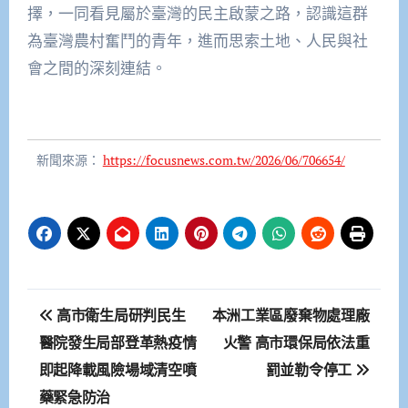
擇，一同看見屬於臺灣的民主啟蒙之路，認識這群
為臺灣農村奮鬥的青年，進而思索土地、人民與社
會之間的深刻連結。
新聞來源：
https://focusnews.com.tw/2026/06/706654/
文
高市衛生局研判民生
本洲工業區廢棄物處理廠
章
醫院發生局部登革熱疫情
火警 高市環保局依法重
即起降載風險場域清空噴
罰並勒令停工
導
藥緊急防治