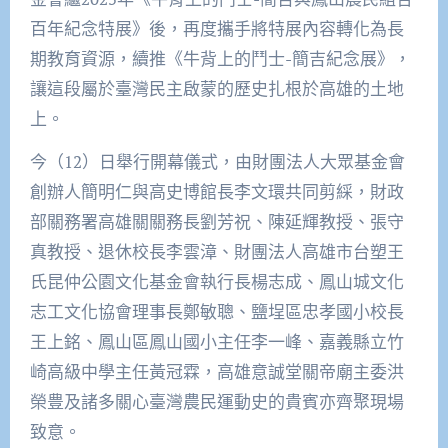
百年紀念特展》後，再度攜手將特展內容轉化為長
期教育資源，續推《牛背上的鬥士-簡吉紀念展》，
讓這段屬於臺灣民主啟蒙的歷史扎根於高雄的土地
上。
今（12）日舉行開幕儀式，由財團法人大眾基金會
創辦人簡明仁與高史博館長李文環共同剪綵，財政
部關務署高雄關關務長劉芳祝、陳延輝教授、張守
真教授、退休校長李雲漳、財團法人高雄市台塑王
氏昆仲公園文化基金會執行長楊志成、鳳山城文化
志工文化協會理事長鄭敏聰、鹽埕區忠孝國小校長
王上銘、鳳山區鳳山國小主任李一峰、嘉義縣立竹
崎高級中學主任黃冠霖，高雄意誠堂關帝廟主委洪
榮豊及諸多關心臺灣農民運動史的貴賓亦齊聚現場
致意。