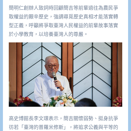
簡明仁創辦人致詞時回顧簡吉等前輩過往為農民爭
取權益的艱辛歷史，強調尋覓歷史真相才能落實轉
型正義，呼籲將爭取臺灣人民權益的前輩故事落實
於小學教育，以培養臺灣人的尊嚴。
高史博館長李文環表示，簡吉關懷弱勢、挺身抗爭
彷若「臺灣的普羅米修斯」，將追求公義與平等的