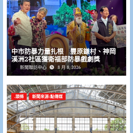
中市防暴力量扎根 豐原鎌村、神岡
溪洲2社區獲衛福部防暴戲劇獎
新聞聯訪中心
8 月 8, 2026
.頭條
新聞來源:點傳媒