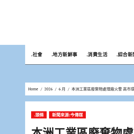
Skip
to
content
.社會
.地方新鮮事
.消費生活
.綜合新
Home
2026
6 月
本洲工業區廢棄物處理廠火警 高市
.頭條
新聞來源:今傳媒
本洲工業區廢棄物處