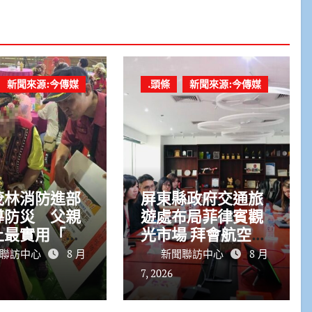
新聞來源:今傳媒
.頭條
新聞來源:今傳媒
茂林消防進部
屏東縣政府交通旅
導防災 父親
遊處布局菲律賓觀
上最實用「安
光市場 拜會航空公
物」
司與旅遊巨頭共拓
聯訪中心
8 月
新聞聯訪中心
8 月
國際客源
7, 2026