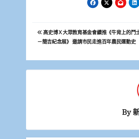
文
高史博Ｘ大眾教育基金會續推《牛背上的鬥
章
－簡吉紀念展》 邀請市民走進百年農民運動史
導
覽
By