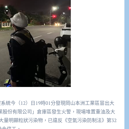
系統今（12）日19時01分發現岡山本洲工業區冒出大
業股份有限公司」倉庫區發生火警，現場堆置重油及大
大量明顯粒狀污染物，已違反《空氣污染防制法》第32
勒令停工。