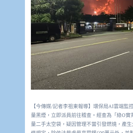
【今傳媒/記者李祖東報導】環保局AI雲端監控
量黑煙，立即派員前往稽查。經查為「綠O實
量二手太空袋，疑因管理不當引發燃燒，產生
條規定，除依法裁處最高罰鍰500萬元外，並