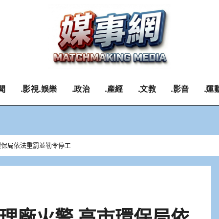
聞
.影視.娛樂
.政治
.產經
.文教
.影音
.運
環保局依法重罰並勒令停工
理廠火警 高市環保局依