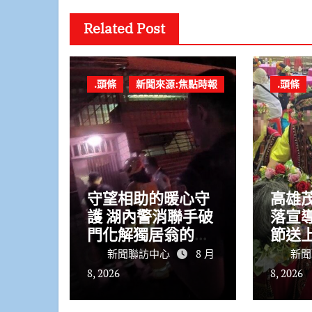
Related Post
.頭條
新聞來源:焦點時報
.頭條
守望相助的暖心守
高雄
護 湖內警消聯手破
落宣
門化解獨居翁的危
節送
機
全禮
新聞聯訪中心
8 月
新聞
8, 2026
8, 2026