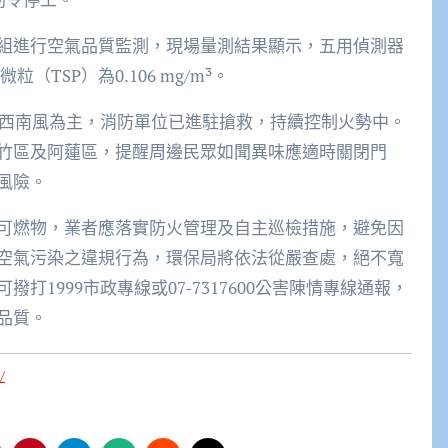
組進行空氣品質監測，現場量測結果顯示，五用偵測器
粒（TSP）為0.106 mg/m³。
以西南風為主，消防單位已進駐搶救，持續控制火勢中。
竹區及阿蓮區，提醒周邊民眾如聞異味應適時關閉門
風險。
可燃物，業者應落實防火管理及自主巡檢措施，避免因
空氣污染之違規行為，環保局將依法從嚴查處，絕不寬
1999市政專線或07-7317600公害陳情專線通報，
品質。
/