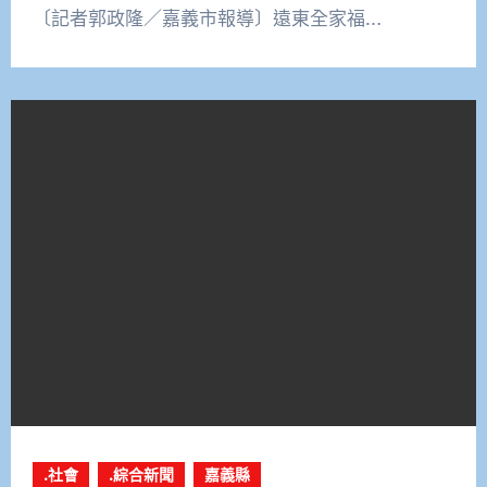
〔記者郭政隆／嘉義市報導〕遠東全家福…
.社會
.綜合新聞
嘉義縣