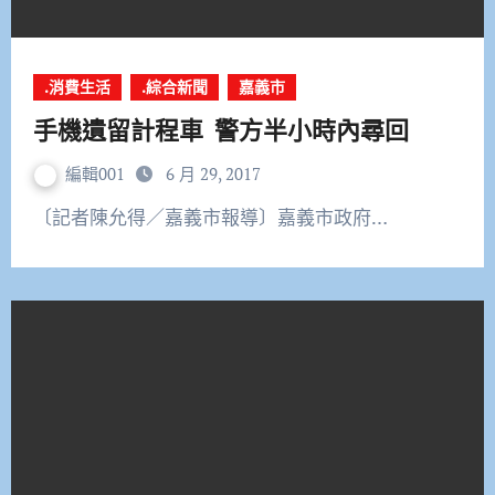
.消費生活
.綜合新聞
嘉義市
手機遺留計程車 警方半小時內尋回
編輯001
6 月 29, 2017
〔記者陳允得／嘉義市報導〕嘉義市政府…