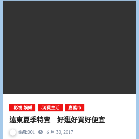
.影視.娛樂
.消費生活
嘉義市
遠東夏季特賣 好逛好買好便宜
編輯001
6 月 30, 2017