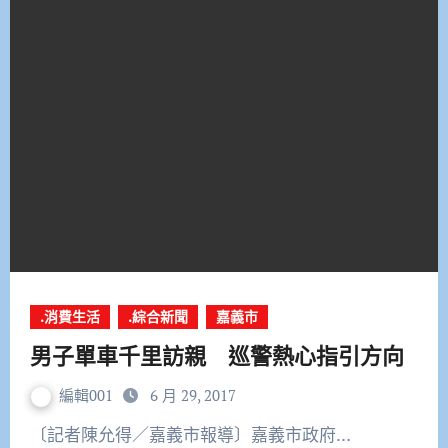
.消費生活
.綜合新聞
嘉義市
男子單車千里訪親 巡警熱心指引方向
編輯001
6 月 29, 2017
〔記者陳允得／嘉義市報導〕嘉義市政府…