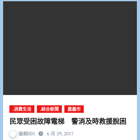
.消費生活
.綜合新聞
嘉義市
民眾受困故障電梯 警消及時救援脫困
編輯001
6 月 29, 2017