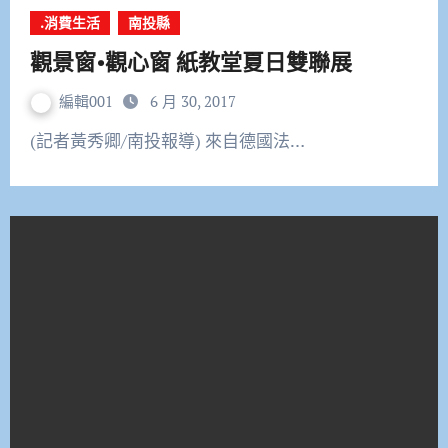
.消費生活
南投縣
觀景窗•觀心窗 紙教堂夏日雙聯展
編輯001
6 月 30, 2017
(記者黃秀卿/南投報導) 來自德國法…