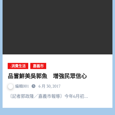
.消費生活
嘉義市
品嘗鮮美吳郭魚 增強民眾信心
編輯001
6 月 30, 2017
〔記者郭政隆／嘉義市報導〕今年6月初…