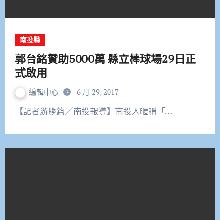
南投縣
郭台銘贊助5000萬 縣立棒球場29日正
式啟用
編輯中心
6 月 29, 2017
【記者游勝鈞／南投報導】南投人暱稱「…