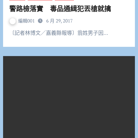
警路檢落實 毒品通緝犯丟槍就擒
編輯001
6 月 29, 2017
〔記者林博文／嘉義縣報導〕翁姓男子因…