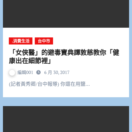
.消費生活
台中市
「女俠醫」的避毒寶典譚敦慈教你「健
康出在細節裡」
編輯001
6 月 30, 2017
(記者黃秀卿/台中報導) 你還在用鹽…