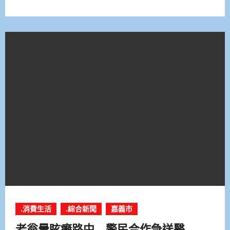
.消費生活
.綜合新聞
嘉義市
老翁暈眩癱路中 警民合作急送醫