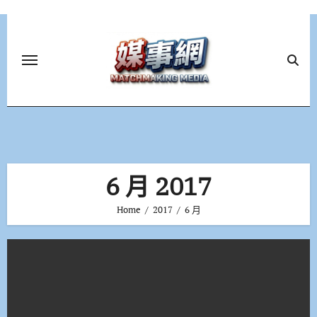
Skip
to
content
6 月 2017
Home
2017
6 月