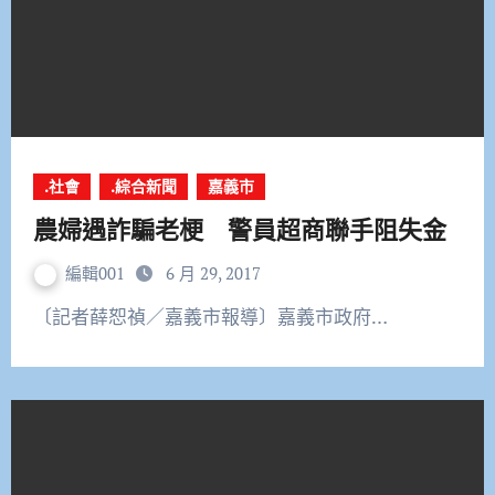
.社會
.綜合新聞
嘉義市
農婦遇詐騙老梗 警員超商聯手阻失金
編輯001
6 月 29, 2017
〔記者薛恕禎／嘉義市報導〕嘉義市政府…