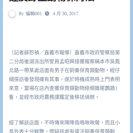
By
編輯001
4 月 30, 2017
〔記者薛恕禎／嘉義市報導〕嘉義市政府警察局第
二分局後湖派出所警員孟昭興接獲報案稱本市吳鳳
北路一帶某處店面有男子在飼養保育類動物，經仔
細探訪後發現確有其事，遂於時機成熟時上門表明
來意，當場在店內查獲保育類動物綠頰錐尾鸚鵡1
隻，並經市政府農務課鑑定後移送偵辦。
經了解該店面，不時傳來陣陣鳥鳴啾啾聲，而且小
鳥外表十分鮮艷，懷疑該處有違法飼養保育類動