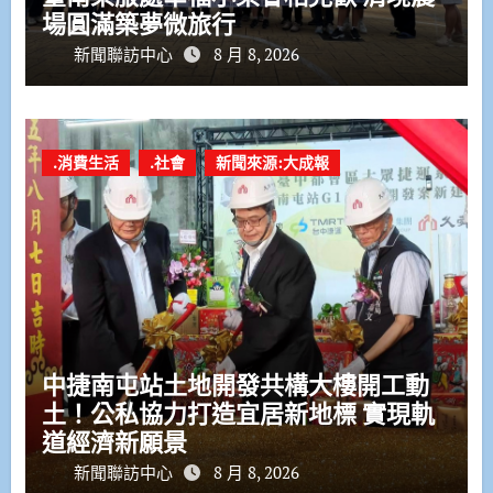
場圓滿築夢微旅行
新聞聯訪中心
8 月 8, 2026
.消費生活
.社會
新聞來源:大成報
中捷南屯站土地開發共構大樓開工動
土！公私協力打造宜居新地標 實現軌
道經濟新願景
新聞聯訪中心
8 月 8, 2026