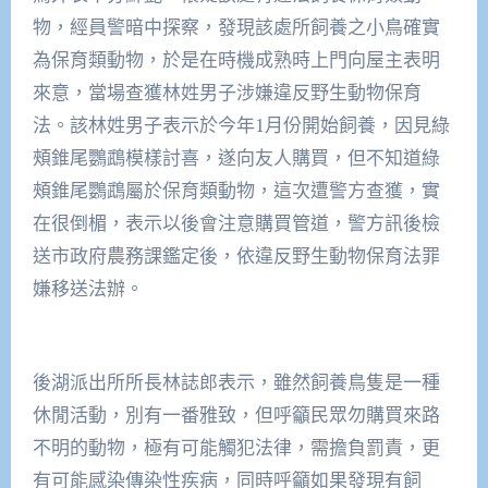
物，經員警暗中探察，發現該處所飼養之小鳥確實
為保育類動物，於是在時機成熟時上門向屋主表明
來意，當場查獲林姓男子涉嫌違反野生動物保育
法。該林姓男子表示於今年1月份開始飼養，因見綠
頰錐尾鸚鵡模樣討喜，遂向友人購買，但不知道綠
頰錐尾鸚鵡屬於保育類動物，這次遭警方查獲，實
在很倒楣，表示以後會注意購買管道，警方訊後檢
送市政府農務課鑑定後，依違反野生動物保育法罪
嫌移送法辦。
後湖派出所所長林誌郎表示，雖然飼養鳥隻是一種
休閒活動，別有一番雅致，但呼籲民眾勿購買來路
不明的動物，極有可能觸犯法律，需擔負罰責，更
有可能感染傳染性疾病，同時呼籲如果發現有飼