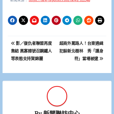
文
影／復仇者聯盟再度
超商外罵路人！台東通緝
章
集結 黑寡婦號召鋼鐵人
犯躲新北樹林 秀「護身
等表態支持賀錦麗
符」當場被逮
導
覽
By
新聞聯訪中心