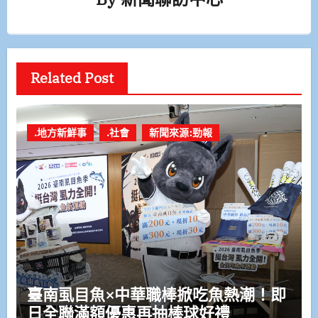
Related Post
.地方新鮮事
.社會
新聞來源:勁報
臺南虱目魚×中華職棒掀吃魚熱潮！即
日全聯滿額優惠再抽棒球好禮