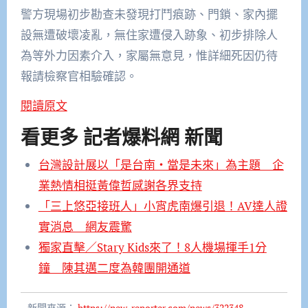
警方現場初步勘查未發現打鬥痕跡、門鎖、家內擺
設無遭破壞凌亂，無住家遭侵入跡象、初步排除人
為等外力因素介入，家屬無意見，惟詳細死因仍待
報請檢察官相驗確認。
閱讀原文
看更多 記者爆料網 新聞
台灣設計展以「是台南‧當是未來」為主題 企
業熱情相挺黃偉哲感謝各界支持
「三上悠亞接班人」小宵虎南爆引退！AV達人證
實消息 網友震驚
獨家直擊／Stary Kids來了！8人機場揮手1分
鐘 陳其邁二度為韓團開通道
新聞來源：
https://new-reporter.com/news/322348