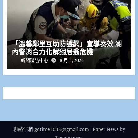
「溫馨鄰里互助防護網」宣導奏效 湖
內警消合力化解獨居翁危機
新聞聯訪中心
8 月 8, 2026
聯絡信箱:gotime1688@gmail.com
|
Paper News
by
Themeansar
.