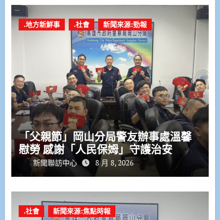
.地方新鮮事
.社會
新聞來源:勁報
「父親節」岡山分局警友辦事處溫馨
慰勞 感謝「人民保姆」守護治安
新聞聯訪中心
8 月 8, 2026
.社會
新聞來源:焦點時報