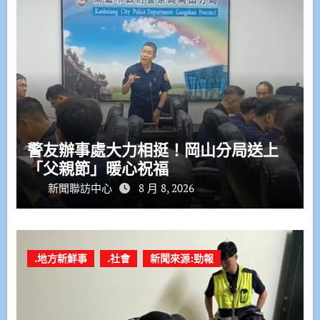
警友辦事處大力相挺！岡山分局送上
「父親節」暖心祝福
新聞聯訪中心
8 月 8, 2026
.地方新鮮事
.社會
新聞來源:勁報