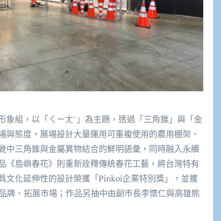
形象組，以「ㄑㄧㄤˋ」為主題，透過「三角錐」與「金
場與態度。展場設計大量運用可重複使用的農用棚架、
覺中三角錐與金屬異物結合的鮮明語彙，同時融入永續
品《島嶼春花》則重新詮釋傳統春花工藝，將台灣特有
文化延伸性的設計榮獲「Pinkoi企業特別獎」，並獲
打造品牌、拓展市場；作品另抽中由副市長李懷仁與高雄熊