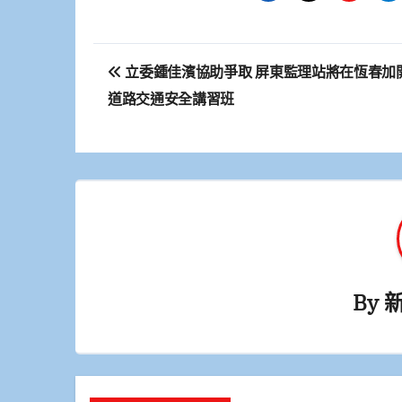
文
立委鍾佳濱協助爭取 屏東監理站將在恆春加
章
道路交通安全講習班
導
覽
By