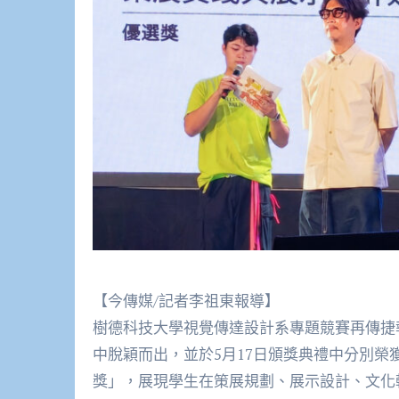
【今傳媒/記者李祖東報導】
樹德科技大學視覺傳達設計系專題競賽再傳捷報
中脫穎而出，並於5月17日頒獎典禮中分別榮獲
獎」，展現學生在策展規劃、展示設計、文化