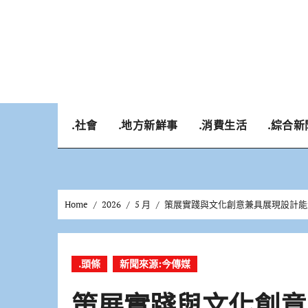
Skip
to
content
.社會
.地方新鮮事
.消費生活
.綜合新
Home
2026
5 月
策展實踐與文化創意兼具展現設計能
.頭條
新聞來源:今傳媒
策展實踐與文化創意