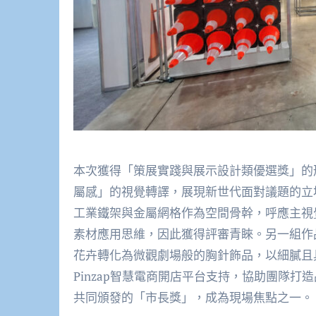
本次獲得「策展實踐與展示設計類優選獎」的
屬感」的視覺轉譯，展現新世代面對議題的立
工業鐵架與金屬網格作為空間骨幹，呼應主視
素材應用思維，因此獲得評審青睞。另一組作
花卉轉化為微觀劇場般的胸針飾品，以細膩且具
Pinzap智慧電商開店平台支持，協助團隊
共同頒發的「市長獎」，成為現場焦點之一。