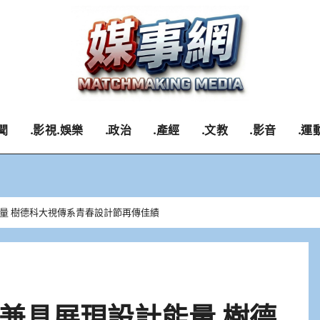
聞
.影視.娛樂
.政治
.產經
.文教
.影音
.運
量 樹德科大視傳系青春設計節再傳佳績
兼具展現設計能量 樹德