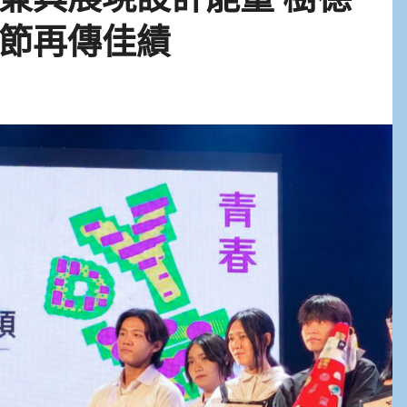
節再傳佳績