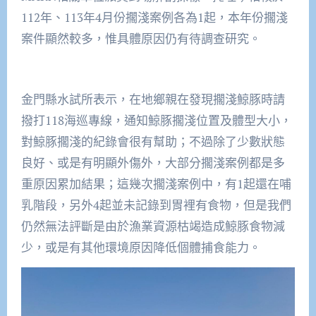
112年、113年4月份擱淺案例各為1起，本年份擱淺
案件顯然較多，惟具體原因仍有待調查研究。
金門縣水試所表示，在地鄉親在發現擱淺鯨豚時請
撥打118海巡專線，通知鯨豚擱淺位置及體型大小，
對鯨豚擱淺的紀錄會很有幫助；不過除了少數狀態
良好、或是有明顯外傷外，大部分擱淺案例都是多
重原因累加結果；這幾次擱淺案例中，有1起還在哺
乳階段，另外4起並未記錄到胃裡有食物，但是我們
仍然無法評斷是由於漁業資源枯竭造成鯨豚食物減
少，或是有其他環境原因降低個體捕食能力。