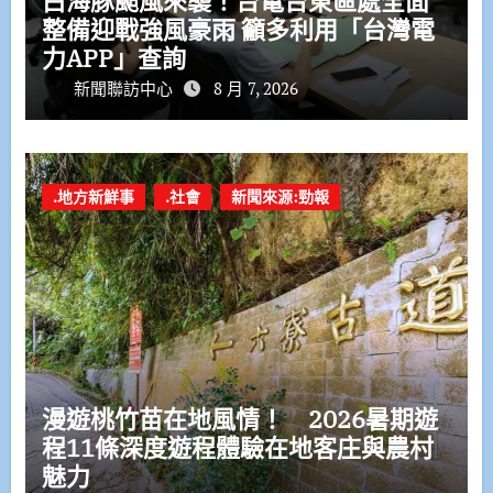
白海豚颱風來襲！台電台東區處全面
整備迎戰強風豪雨 籲多利用「台灣電
力APP」查詢
新聞聯訪中心
8 月 7, 2026
.地方新鮮事
.社會
新聞來源:勁報
漫遊桃竹苗在地風情！ 2026暑期遊
程11條深度遊程體驗在地客庄與農村
魅力