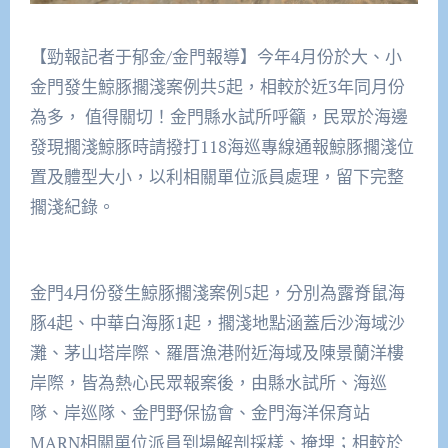
【勁報記者于郁金/金門報導】今年4月份於大、小
金門發生鯨豚擱淺案例共5起，相較於近3年同月份
為多， 值得關切！金門縣水試所呼籲，民眾於海邊
發現擱淺鯨豚時請撥打118海巡專線通報鯨豚擱淺位
置及體型大小，以利相關單位派員處理，留下完整
擱淺紀錄。
金門4月份發生鯨豚擱淺案例5起，分別為露脊鼠海
豚4起、中華白海豚1起，擱淺地點涵蓋后沙海域沙
灘、茅山塔岸際、羅厝漁港附近海域及陳景蘭洋樓
岸際，皆為熱心民眾報案後，由縣水試所、海巡
隊、岸巡隊、金門野保協會、金門海洋保育站
MARN相關單位派員到場解剖採樣、掩埋；相較於