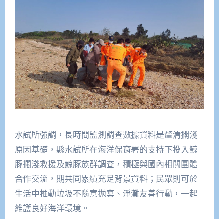
水試所強調，長時間監測調查數據資料是釐清擱淺
原因基礎，縣水試所在海洋保育署的支持下投入鯨
豚擱淺救援及鯨豚族群調查，積極與國內相關團體
合作交流，期共同累績充足背景資料；民眾則可於
生活中推動垃圾不隨意拋棄、淨灘友善行動，一起
維護良好海洋環境。