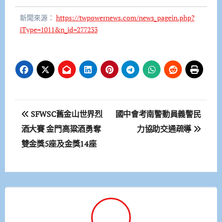
新聞來源：
https://twpowernews.com/news_pagein.php?
iType=1011&n_id=277233
文
SFWSC舊金山世界烈
國中會考南警動員義警民
章
酒大賽 金門高粱酒勇奪
力協助交通疏導
雙金獎5座及金獎14座
導
覽