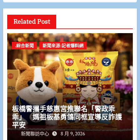
Related Post
.綜合新聞
新聞來源:記者爆料網
板橋警攜手慈惠宮推聯名「警政乖
乖」 媽祖板基勇鴿同框宣導反詐護
平安
新聞聯訪中心
8 月 9, 2026