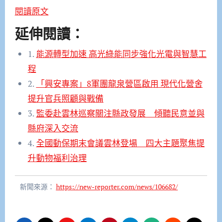
閱讀原文
延伸閱讀：
1.
能源轉型加速 高光綠能同步強化光電與智慧工
程
2.
「興安專案」8軍團龍泉營區啟用 現代化營舍
提升官兵照顧與戰備
3.
監委赴雲林巡察關注縣政發展 傾聽民意並與
縣府深入交流
4.
全國動保期末會議雲林登場 四大主題聚焦提
升動物福利治理
新聞來源：
https://new-reporter.com/news/106682/