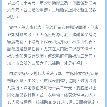
以上補助十萬元。市公所擬修正為，每胎發放三萬
六千元，並二階段申請，二胞胎以上則依新生兒數
補助。
會中，薛志彬代表，認為目前市庫還沒問題，但未
來如財政短收，將面臨無財源可發，建議減少補助
額度為宜，不過周平代表和張育彬、林深山代表，
認為這是鼓勵性質，尤其在人口數每況愈下情形，
補助金額應要有誘因，何況縣府每胎補助三萬元，
加上市公所的三萬六千元補助，才是好福利。
由於支持及反對代表看法互異，主席陳文賓則宣布
暫時休息，由公所和市代表們進行協調，最後取得
共識後，決定修正為每胎一萬二千元，雙胞胎以上
則依胎兒數計算，並一次申領。經表決現場20人，
18人讚成通過，該補助並從115年1月1日開始實施。