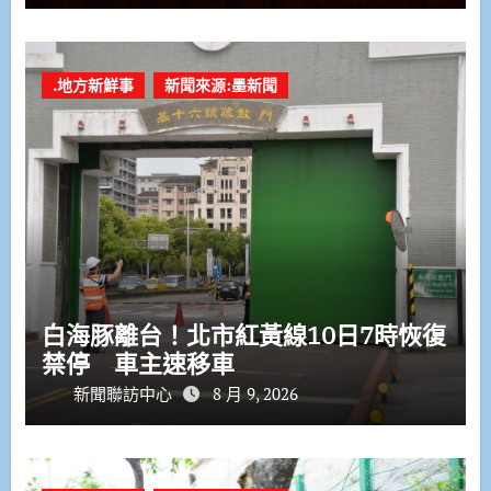
.地方新鮮事
新聞來源:墨新聞
白海豚離台！北市紅黃線10日7時恢復
禁停 車主速移車
新聞聯訪中心
8 月 9, 2026