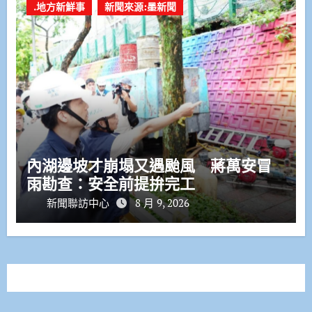
.地方新鮮事
新聞來源:墨新聞
內湖邊坡才崩塌又遇颱風 蔣萬安冒
雨勘查：安全前提拚完工
新聞聯訪中心
8 月 9, 2026