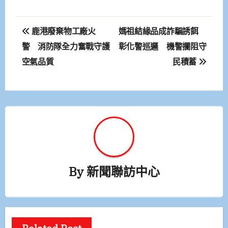
文
鹿港廢棄物工廠火
媽祖結緣品成詐騙誘餌
章
警 消防隊全力奮戰守護
彰化警巡邏 機警攔阻守
空氣品質
民積蓄
導
覽
By
新聞聯訪中心