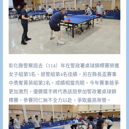
彰化縣警察局去（114）年在警政署桌球錦標賽榮獲
女子組第3名、退警組第4名佳績，另在縣長盃賽事
中勇奪菁英組第2名，成績相當亮眼。今年賽事競爭
更加激烈，優勝選手將代表該局參加警政署桌球錦
標賽，參賽同仁無不全力以赴，爭取最高榮譽。