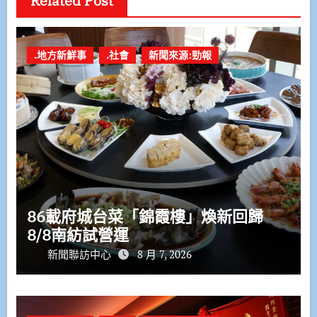
Related Post
.地方新鮮事
.社會
新聞來源:勁報
86載府城台菜「錦霞樓」煥新回歸
8/8南紡試營運
新聞聯訪中心
8 月 7, 2026