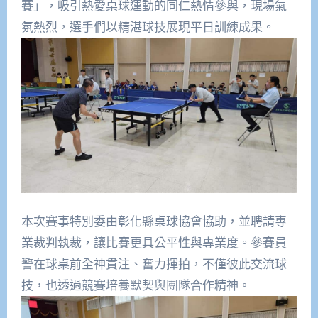
賽」，吸引熱愛桌球運動的同仁熱情參與，現場氣
氛熱烈，選手們以精湛球技展現平日訓練成果。
本次賽事特別委由彰化縣桌球協會協助，並聘請專
業裁判執裁，讓比賽更具公平性與專業度。參賽員
警在球桌前全神貫注、奮力揮拍，不僅彼此交流球
技，也透過競賽培養默契與團隊合作精神。