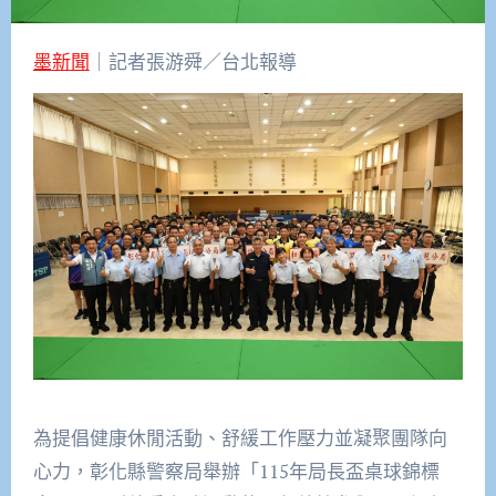
墨新聞
｜記者張游舜／台北報導
為提倡健康休閒活動、舒緩工作壓力並凝聚團隊向
心力，彰化縣警察局舉辦「115年局長盃桌球錦標