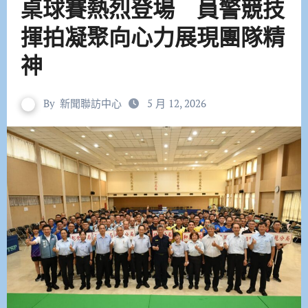
桌球賽熱烈登場 員警競技
揮拍凝聚向心力展現團隊精
神
By
新聞聯訪中心
5 月 12, 2026