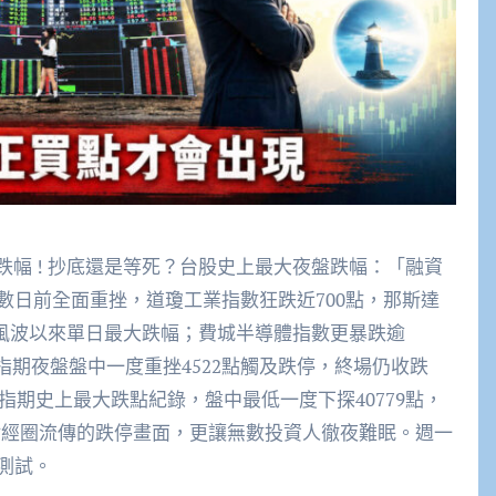
跌幅 ! 抄底還是等死？台股史上最大夜盤跌幅：「融資
數日前全面重挫，道瓊工業指數狂跌近700點，那斯達
關稅風波以來單日最大跌幅；費城半導體指數更暴跌逾
指期夜盤盤中一度重挫4522點觸及跌停，終場仍收跌
指期史上最大跌點紀錄，盤中最低一度下探40779點，
元，財經圈流傳的跌停畫面，更讓無數投資人徹夜難眠。週一
測試。