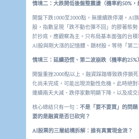
情境二：大跌開低後盤整震盪（機率約50%，
開盤下跌1000至2000點，無連續跌停潮，
股，指數呈現「跌不動也彈不回」的膠著態勢
於抄底，應觀察為主。只布局基本面強的台積
AI股與剛大漲的記憶體、題材股。等待「第
情境三：延續恐慌、第二波崩跌（機率約25%
開盤重挫2000點以上，融資踩踏導致跌停鎖
化尚未完成，可能出現流動性危機。此時絕對
連續兩天大減、跌停家數明顯下降，以及成交
核心總結只有一句：
不是「要不要買」的問題
要的是融資是否已砍完？
AI股
票
的三層結構拆解：誰有真實現金流？