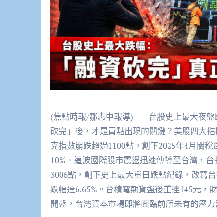
(焦點時報/鄒志中報導) 台股史上最大夜盤
砍完」後，才是買點出現的關鍵？美股四大指
克指數崩跌超過1100點，創下2025年4月
10%。這波國際股市震盪迅速傳導至台灣，台
3006點，創下史上最大單日跌點紀錄，改寫台
跌幅達6.65%。台積電期貨盤後重挫145
開盤，台灣資本市場即將面臨前所未有的壓力