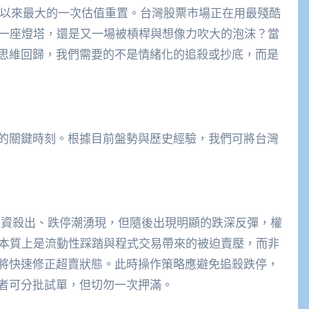
3年以來最大的一次估值重置。台灣股票市場正在用最殘酷
下一座燈塔，還是又一場被槓桿與想像力吹大的泡沫？當
思維回歸，我們需要的不是情緒化的追殺或抄底，而是
的關鍵時刻。根據目前盤勢與歷史經驗，我們可將台灣
分鐘融資殺出、跌停潮湧現，但隨後出現明顯的跌深反彈，權
這本質上是流動性踩踏與程式交易帶來的被迫賣壓，而非
將快速修正超賣狀態。此時操作策略應避免追殺跌停，
者可分批試單，但切勿一次押滿。