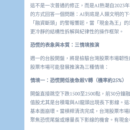
這不是一次普通的修正，而是AI熱潮自202
的方式回答一個問題：AI到底是人類文明的
「融資斷頭」的警報響起，當「現金為王」的
更冷靜的結構性拆解與紀律性的操作框架。
恐慌的表象與本質：三情境推演
週一的台股開盤，將是檢驗台灣股票市場韌性
股票市場可能發展推演為三種情境：
情境一：恐慌開低後急殺V轉（機率約25%）
開盤直接跳空下跌1500至2500點，前30
值股尤其是台積電與AI龍頭出現長下影線。
基本面崩壞。當槓桿清洗完成，台灣股票市場
聚焦恐慌尾盤或爆量長下影線的機會。有現金