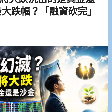
最大跌幅？「融資砍完」