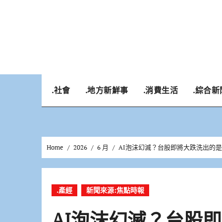
Skip
to
content
.社會
.地方新鮮事
.消費生活
.綜合新
Home
2026
6 月
AI泡沫幻滅？台股即將大跌洗出的
.產經
新聞來源:焦點時報
AI泡沫幻滅？台股