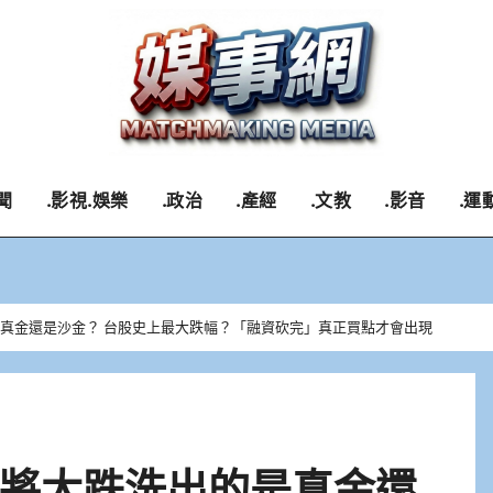
聞
.影視.娛樂
.政治
.產經
.文教
.影音
.運
是真金還是沙金？ 台股史上最大跌幅？「融資砍完」真正買點才會出現
即將大跌洗出的是真金還