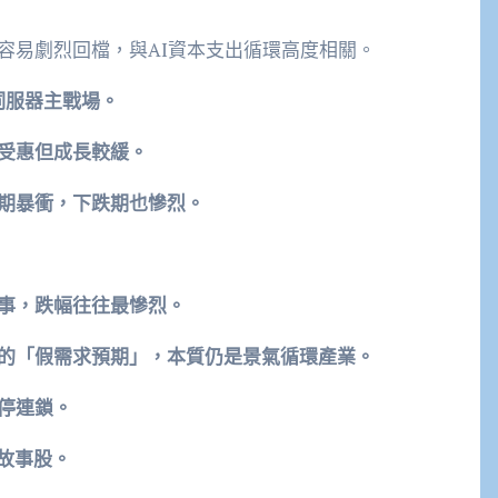
容易劇烈回檔，與AI資本支出循環高度相關。
I伺服器主戰場。
期受惠但成長較緩。
升期暴衝，下跌期也慘烈。
故事，跌幅往往最慘烈。
動的「假需求預期」，本質仍是景氣循環產業。
停連鎖。
故事股。