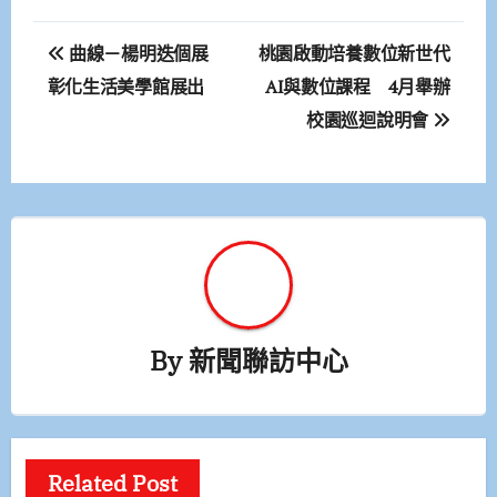
文
曲線－楊明迭個展
桃園啟動培養數位新世代
章
彰化生活美學館展出
AI與數位課程 4月舉辦
校園巡迴說明會
導
覽
By
新聞聯訪中心
Related Post